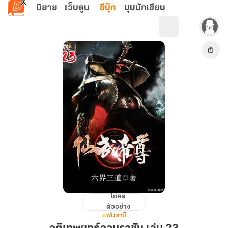
ข้ามไปยังเนื้อหาหลัก
นิยาย
เว็บตูน
อีบุ๊ก
มุมนักเขียน
โหลด
จุติ
ตัวอย่าง
เทพ
แฟนตาซี
ยุทธ์