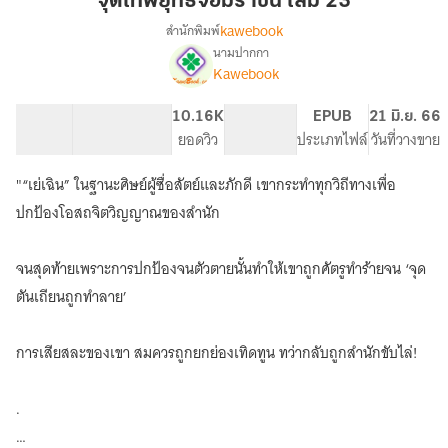
จุติเทพยุทธ์จอมราชัน เล่ม 23
จอม
kawebook
สำนักพิมพ์
ราชัน
นามปากกา
[นิยาย
เรื่อง
เล่ม
Kawebook
แปล]
23
จุติ
58.39K
413
10.16K
PG ทั่วไป
EPUB
21 มิ.ย. 66
เทพ
จำนวนคำ
จำนวนหน้า (A5)
ยอดวิว
ระดับเนื้อหา
ประเภทไฟล์
วันที่วางขาย
ยุทธ์
จอม
ราชัน
"“เย่เฉิน” ในฐานะศิษย์ผู้ซื่อสัตย์และภักดี เขากระทำทุกวิถีทางเพื่อ
ปกป้องโอสถจิตวิญญาณของสำนัก
จนสุดท้ายเพราะการปกป้องจนตัวตายนั้นทำให้เขาถูกศัตรูทำร้ายจน ‘จุด
ตันเถียนถูกทำลาย’
การเสียสละของเขา สมควรถูกยกย่องเทิดทูน ทว่ากลับถูกสำนักขับไล่!
.