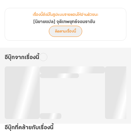
ทว่าด้วย ‘เปลวอัคคี’ ปริศนาที่ตกลงมาจากสวรรค์
เรื่องนี้ยังมีในรูปแบบรายตอนให้อ่านด้วยนะ
จุดตันเถียน ไม่เพียงแต่ฟื้นคืน... ยังขยายเป็น ‘ตันไห่’ ที่ทรงพลังยิ่งขึ้น!
[นิยายแปล] จุติเทพยุทธ์จอมราชัน
ติดตามเรื่องนี้
ถึงแม้ว่ามันจะแลกมากับการเลื่อนขั้นที่ยากลำบากมากขึ้นก็ตาม
.
อีบุ๊กจากเรื่องนี้
เย่เฉินเริ่มจากฝึกฝน ‘วิชาลับ’ พัฒนาตนเองให้แข็งแกร่ง
ฝ่าฝันบททดสอบชีวิตแสนทรหศ ปกป้องพวกพ้องและต่อสู้กับศัตรู
มากมาย
กระบี่เทียนเชวียกวัดแกว่งในใต้หล้า...‘สวะ’ อย่างข้าจะกลับมายิ่งใหญ่อีก
ครั้ง!!"
อีบุ๊กที่คล้ายกับเรื่องนี้