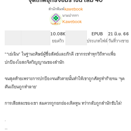
จุติเทพยุทธ์จอมราชัน เล่ม 40
จอม
kawebook
สำนักพิมพ์
ราชัน
นามปากกา
[นิยาย
เรื่อง
เล่ม
Kawebook
แปล]
40
จุติ
58.31K
411
10.08K
PG ทั่วไป
EPUB
21 มิ.ย. 66
เทพ
จำนวนคำ
จำนวนหน้า (A5)
ยอดวิว
ระดับเนื้อหา
ประเภทไฟล์
วันที่วางขาย
ยุทธ์
จอม
ราชัน
"“เย่เฉิน” ในฐานะศิษย์ผู้ซื่อสัตย์และภักดี เขากระทำทุกวิถีทางเพื่อ
ปกป้องโอสถจิตวิญญาณของสำนัก
จนสุดท้ายเพราะการปกป้องจนตัวตายนั้นทำให้เขาถูกศัตรูทำร้ายจน ‘จุด
ตันเถียนถูกทำลาย’
การเสียสละของเขา สมควรถูกยกย่องเทิดทูน ทว่ากลับถูกสำนักขับไล่!
.