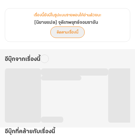
ทว่าด้วย ‘เปลวอัคคี’ ปริศนาที่ตกลงมาจากสวรรค์
เรื่องนี้ยังมีในรูปแบบรายตอนให้อ่านด้วยนะ
จุดตันเถียน ไม่เพียงแต่ฟื้นคืน... ยังขยายเป็น ‘ตันไห่’ ที่ทรงพลังยิ่งขึ้น!
[นิยายแปล] จุติเทพยุทธ์จอมราชัน
ติดตามเรื่องนี้
ถึงแม้ว่ามันจะแลกมากับการเลื่อนขั้นที่ยากลำบากมากขึ้นก็ตาม
.
อีบุ๊กจากเรื่องนี้
เย่เฉินเริ่มจากฝึกฝน ‘วิชาลับ’ พัฒนาตนเองให้แข็งแกร่ง
ฝ่าฝันบททดสอบชีวิตแสนทรหศ ปกป้องพวกพ้องและต่อสู้กับศัตรู
มากมาย
กระบี่เทียนเชวียกวัดแกว่งในใต้หล้า...‘สวะ’ อย่างข้าจะกลับมายิ่งใหญ่อีก
ครั้ง!!"
อีบุ๊กที่คล้ายกับเรื่องนี้