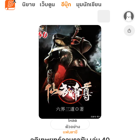
ข้ามไปยังเนื้อหาหลัก
นิยาย
เว็บตูน
อีบุ๊ก
มุมนักเขียน
โหลด
จุติ
ตัวอย่าง
เทพ
แฟนตาซี
ยุทธ์