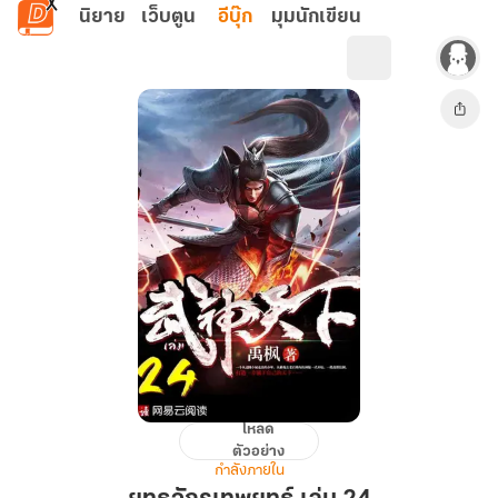
ข้ามไปยังเนื้อหาหลัก
นิยาย
เว็บตูน
อีบุ๊ก
มุมนักเขียน
โหลด
ยุทธ
ตัวอย่าง
จักร
กำลังภายใน
เทพ