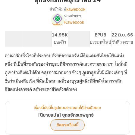
ยุทธจักรเทพยุทธ์ เล่ม 24
ยุทธ์
kawebook
สำนักพิมพ์
เล่ม
นามปากกา
[นิยาย
เรื่อง
24
Kawebook
แปล]
ยุทธ
66.47K
467
14.95K
PG ทั่วไป
EPUB
22 มิ.ย. 66
จักร
จำนวนคำ
จำนวนหน้า (A5)
ยอดวิว
ระดับเนื้อหา
ประเภทไฟล์
วันที่วางขาย
เทพ
ยุทธ์
อาณาจักรจิ่วโจวที่ประกอบด้วยหลายแคว้น มีดินแดนอันไกลโพ้นแห่ง
หนึ่ง ที่เป็นที่รวมกันของจ้าวยุทธที่มีพรสวรรค์และความสามารถ ในนั้นมี
ภูเขาร้างที่เต็มไปด้วยอสุรกายมากมาย ข้างๆ ภูเขาลูกนั้นมีเมืองเล็กๆ ที่
ชื่อว่าเมืองสือเฉิง ที่นั่นเป็นสถานที่ของบุรุษผู้หนึ่งที่มีพลังในการพลิก
ลิขิตแห่งสวรรค์ สร้างชะตาชีวิตด้วยตัวเอง
เรื่องนี้ยังมีในรูปแบบรายตอนให้อ่านด้วยนะ
[นิยายแปล] ยุทธจักรเทพยุทธ์
ติดตามเรื่องนี้