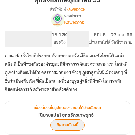
ยุทธจักรเทพยุทธ์ เล่ม 35
ยุทธ์
kawebook
สำนักพิมพ์
เล่ม
นามปากกา
[นิยาย
เรื่อง
35
Kawebook
แปล]
ยุทธ
66.99K
471
15.12K
PG ทั่วไป
EPUB
22 มิ.ย. 66
จักร
จำนวนคำ
จำนวนหน้า (A5)
ยอดวิว
ระดับเนื้อหา
ประเภทไฟล์
วันที่วางขาย
เทพ
ยุทธ์
อาณาจักรจิ่วโจวที่ประกอบด้วยหลายแคว้น มีดินแดนอันไกลโพ้นแห่ง
หนึ่ง ที่เป็นที่รวมกันของจ้าวยุทธที่มีพรสวรรค์และความสามารถ ในนั้นมี
ภูเขาร้างที่เต็มไปด้วยอสุรกายมากมาย ข้างๆ ภูเขาลูกนั้นมีเมืองเล็กๆ ที่
ชื่อว่าเมืองสือเฉิง ที่นั่นเป็นสถานที่ของบุรุษผู้หนึ่งที่มีพลังในการพลิก
ลิขิตแห่งสวรรค์ สร้างชะตาชีวิตด้วยตัวเอง
เรื่องนี้ยังมีในรูปแบบรายตอนให้อ่านด้วยนะ
[นิยายแปล] ยุทธจักรเทพยุทธ์
ติดตามเรื่องนี้