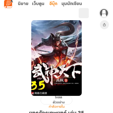
ข้ามไปยังเนื้อหาหลัก
นิยาย
เว็บตูน
อีบุ๊ก
มุมนักเขียน
โหลด
ยุทธ
ตัวอย่าง
จักร
กำลังภายใน
เทพ