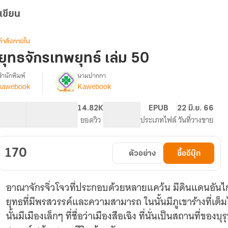
เขียน
กำลังภายใน
ยุทธจักรเทพยุทธ์ เล่ม 50
สำนักพิมพ์
นามปากกา
kawebook
Kawebook
[นิยาย
รื่อง
แปล]
ยุทธ
73.19K
487
14.82K
PG ทั่วไป
EPUB
22 มิ.ย. 66
จักร
จำนวนคำ
จำนวนหน้า (A5)
ยอดวิว
ระดับเนื้อหา
ประเภทไฟล์
วันที่วางขาย
เทพ
ยุทธ์
170
ตัวอย่าง
ซื้ออีบุ๊ก
อาณาจักรจิ่วโจวที่ประกอบด้วยหลายแคว้น มีดินแดนอันไกลโ
ยุทธที่มีพรสวรรค์และความสามารถ ในนั้นมีภูเขาร้างที่เต
นั้นมีเมืองเล็กๆ ที่ชื่อว่าเมืองสือเฉิง ที่นั่นเป็นสถานที่ของบ