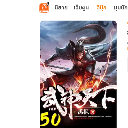
ข้ามไปยังเนื้อหาหลัก
นิยาย
เว็บตูน
อีบุ๊ก
มุมนัก
เ