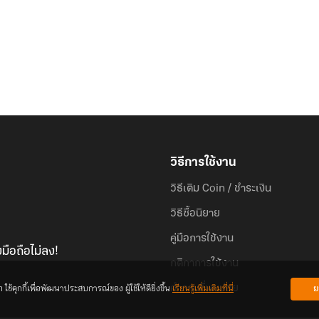
วิธีการใช้งาน
วิธีเติม Coin / ชำระเงิน
วิธีซื้อนิยาย
คู่มือการใช้งาน
มือถือไม่ลง!
กติกาการใช้งาน
้คุกกี้เพื่อพัฒนาประสบการณ์ของ ผู้ใช้ให้ดียิ่งขึ้น
เรียนรู้เพิ่มเติมที่นี่
ย
คำถามที่พบบ่อย