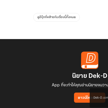
ดูอีบุ๊กที่คล้ายกับเรื่องนี้ทั้งหมด
นิยาย Dek-D
App ที่จะทำให้คุณอ่านนิยายจนวาง
Dek-D.com ใช
ดาวน์โหลดแอป