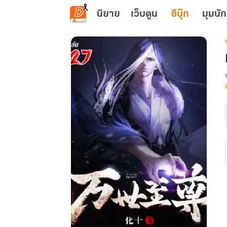
ข้ามไปยังเนื้อหาหลัก
นิยาย
เว็บตูน
อีบุ๊ก
มุมนัก
เ