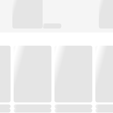
.
แต่แล้วความพยายามทั้งหมดก็ไม่ได้ทอดทิ้ง เมื่อเขาได้หลุดเ
และปลุกพลังสุดยิ่งใหญ่ที่หลบซ่อนเอาไว้ จนทั่วทั้งปฐพีต้