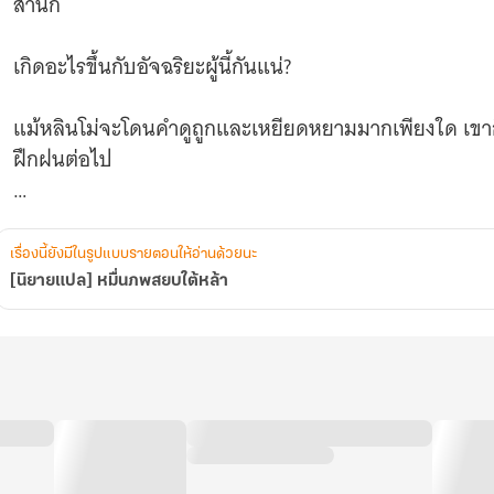
สำนัก
เกิดอะไรขึ้นกับอัจฉริยะผู้นี้กันแน่?
แม้หลินโม่จะโดนคำดูถูกและเหยียดหยามมากเพียงใด เขาก็ยั
ฝึกฝนต่อไป
.
เรื่องนี้ยังมีในรูปแบบรายตอนให้อ่านด้วยนะ
เพราะเขารู้ดีอยู่แก่ใจ ในดินแดนที่ความแข็งแกร่งถูกก
[นิยายแปล] หมื่นภพสยบใต้หล้า
เด็กหนุ่มได้ถือครองวิญญาณกลายพันธุ์แสนพิเศษที่หาได้
ต่อไปอย่างไม่ต้องสงสัย
ทว่า...มันก็เปรียบเสมือนดาบสองคม เพราะโอกาสที่ปลุกพลังนี
หนึ่งในหมื่น!