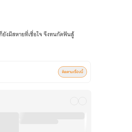
งมีสหายที่เชื่อใจ จึงทนกัดฟันสู้
ติดตามเรื่องนี้
ำหนดจาก ‘ ปราณวิญญาณ ’
ยากยิ่ง อนาคตของเขาคือยอดวีรบุรุษคน
้ขึ้นมาให้สำเร็จนั้น นับว่าน้อยยิ่งกว่า