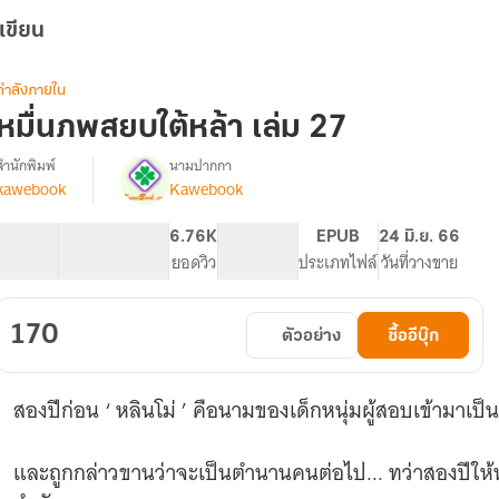
เขียน
กำลังภายใน
หมื่นภพสยบใต้หล้า เล่ม 27
สำนักพิมพ์
นามปากกา
kawebook
Kawebook
[นิยาย
รื่อง
แปล]
หมื่น
52.1K
360
6.76K
PG ทั่วไป
EPUB
24 มิ.ย. 66
ภพ
จำนวนคำ
จำนวนหน้า (A5)
ยอดวิว
ระดับเนื้อหา
ประเภทไฟล์
วันที่วางขาย
สยบ
ใต้
หล้า
170
ตัวอย่าง
ซื้ออีบุ๊ก
สองปีก่อน ‘ หลินโม่ ’ คือนามของเด็กหนุ่มผู้สอบเข้ามาเป็
และถูกกล่าวขานว่าจะเป็นตำนานคนต่อไป... ทว่าสองปีให้หล