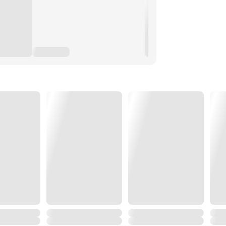
ข้าไปในหนังสือศักดิ์สิทธิ์
องสยบลงแก่เขา...