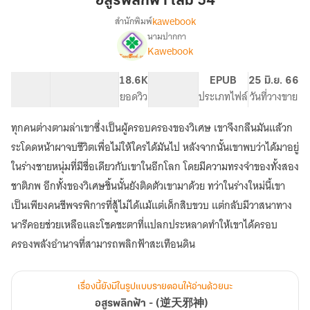
อสูรพลิกฟ้า เล่ม 54
เล่ม
kawebook
สำนักพิมพ์
54
นามปากกา
เรื่อง
Kawebook
อสูร
พลิก
ฟ้า
57.91K
539
18.6K
PG ทั่วไป
EPUB
25 มิ.ย. 66
-
จำนวนคำ
จำนวนหน้า (A5)
ยอดวิว
ระดับเนื้อหา
ประเภทไฟล์
วันที่วางขาย
(逆
天
ทุกคนต่างตามล่าเขาซึ่งเป็นผู้ครอบครองของวิเศษ เขาจึงกลืนมันแล้วก
邪
ระโดดหน้าผาจบชีวิตเพื่อไม่ให้ใครได้มันไป หลังจากนั้นเขาพบว่าได้มาอยู่
神)
ในร่างชายหนุ่มที่มีชื่อเดียวกับเขาในอีกโลก โดยมีความทรงจำของทั้งสอง
ชาติภพ อีกทั้งของวิเศษชิ้นนั้นยังติดตัวเขามาด้วย ทว่าในร่างใหม่นี้เขา
เป็นเพียงคนชีพจรพิการที่สู้ไม่ได้แม้แต่เด็กสิบขวบ แต่กลับมีวาสนาทาง
นารีคอยช่วยเหลือและโชคชะตาที่แปลกประหลาดทำให้เขาได้ครอบ
ครองพลังอำนาจที่สามารถพลิกฟ้าสะเทือนดิน
เรื่องนี้ยังมีในรูปแบบรายตอนให้อ่านด้วยนะ
อสูรพลิกฟ้า - (逆天邪神)