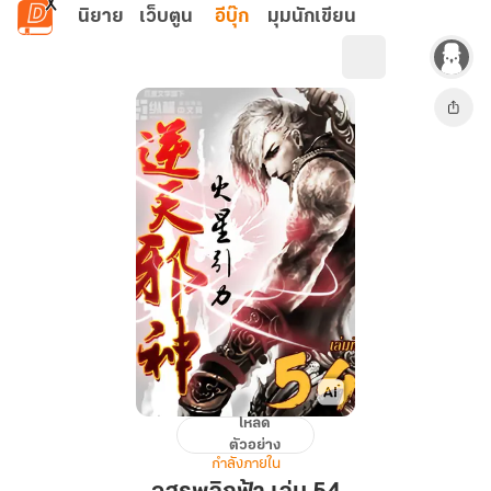
ข้ามไปยังเนื้อหาหลัก
นิยาย
เว็บตูน
อีบุ๊ก
มุมนักเขียน
โหลด
อสูร
ตัวอย่าง
พลิก
กำลังภายใน
ฟ้า