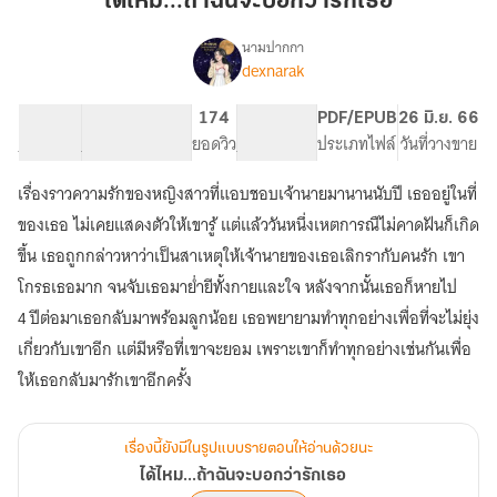
ได้ไหม...ถ้าฉันจะบอกว่ารักเธอ
จะ
บอก
นามปากกา
dexnarak
เรื่อง
ว่า
ได้
รัก
ไหม...ถ้า
71.49K
388
174
PG ทั่วไป
PDF/EPUB
26 มิ.ย. 66
เธอ
ฉัน
จำนวนคำ
จำนวนหน้า (A5)
ยอดวิว
ระดับเนื้อหา
ประเภทไฟล์
วันที่วางขาย
จะ
บอก
เรื่องราวความรักของหญิงสาวที่แอบชอบเจ้านายมานานนับปี เธออยู่ในที่
ว่า
รัก
ของเธอ ไม่เคยแสดงตัวให้เขารู้ แต่แล้ววันหนึ่งเหตการณืไม่คาดฝันก็เกิด
เธอ
ขึ้น เธอถูกกล่าวหาว่าเป็นสาเหตุให้เจ้านายของเธอเลิกรากับคนรัก เขา
โกรธเธอมาก จนจับเธอมาย่ำยีทั้งกายและใจ หลังจากนั้นเธอก็หายไป
4 ปีต่อมาเธอกลับมาพร้อมลูกน้อย เธอพยายามทำทุกอย่างเพื่อที่จะไม่ยุ่ง
เกี่ยวกับเขาอีก แต่มีหรือที่เขาจะยอม เพราะเขาก็ทำทุกอย่างเช่นกันเพื่อ
ให้เธอกลับมารักเขาอีกครั้ง
เรื่องนี้ยังมีในรูปแบบรายตอนให้อ่านด้วยนะ
ได้ไหม...ถ้าฉันจะบอกว่ารักเธอ