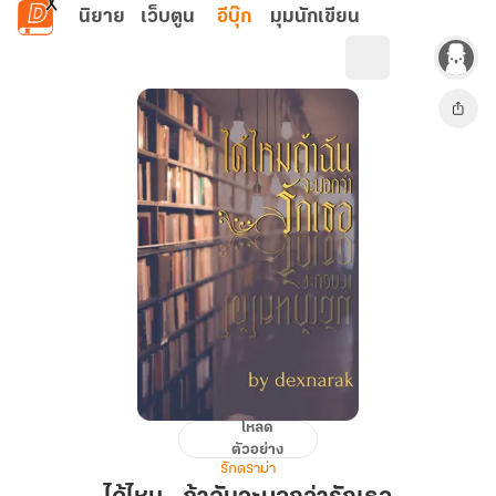
ข้ามไปยังเนื้อหาหลัก
นิยาย
เว็บตูน
อีบุ๊ก
มุมนักเขียน
โหลด
ได้
ตัวอย่าง
ไหม...ถ้า
รักดราม่า
ฉัน