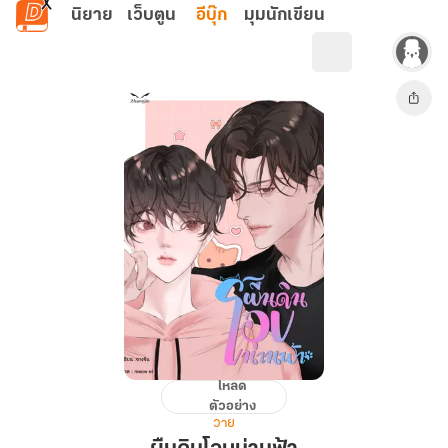
ข้ามไปยังเนื้อหาหลัก
นิยาย
เว็บตูน
อีบุ๊ก
มุมนักเขียน
โหลด
ผืน
ตัวอย่าง
ดิน
วาย
โอบ