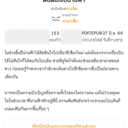
ผืนดินโอบน่านฟ้า
น่าน
จางจิน
สำนักพิมพ์
ฟ้า
นามปากกา
เรื่อง
คานาเซีย
ผืน
ดิน
โอบ
51.23K
204
153
PG ทั่วไป
PDF/EPUB
27 มิ.ย. 66
น่าน
จำนวนคำ
จำนวนหน้า (A5)
ยอดวิว
ระดับเนื้อหา
ประเภทไฟล์
วันที่วางขาย
ฟ้า
ในช่วงสิ้นปีน่านฟ้าได้ตัดสินใจไปเที่ยวที่เชียงใหม่ แต่เมื่อลงจากเครื่องบิน
ได้ไม่ทันไรก็ได้พบกับโอบดิน ชายที่ดูจิตใจดีและช่วยเหลือเขามาตลอด
ทาง ก่อนจะรู้ว่าพวกเขากำลังจะเดินทางไปที่เชียงดาวซึ่งเป็นปลายทาง
เดียวกัน
อาจจะเป็นความบังเอิญหรือความตั้งใจของใครบางคน แต่ไม่ว่าเหตุผล
ใดในช่วงเวลาที่น่านฟ้าพักอยู่ที่นี่ ความสัมพันธ์ระหว่างเขาและโอบดินก็
แน่นแฟ้นกันมากขึ้นเรื่อย ๆ
เรื่องนี้ยังมีในรูปแบบรายตอนให้อ่านด้วยนะ