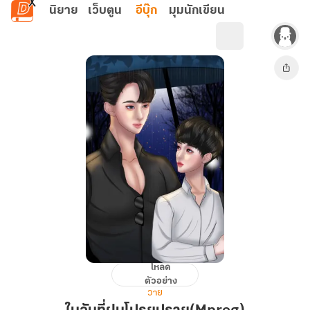
ข้ามไปยังเนื้อหาหลัก
นิยาย
เว็บตูน
อีบุ๊ก
มุมนักเขียน
โหลด
ใน
ตัวอย่าง
วัน
วาย
ที่