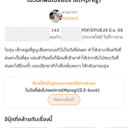
ในวันที่ฝนโปรยปราย(Mpreg)
ฝน
โปรยปราย(Mpreg)
นามปากกา
redlilies2
เรื่อง
ใน
วัน
68.26K
343
143
PG ทั่วไป
PDF/EPUB
28 มิ.ย. 66
ที่
จำนวนคำ
จำนวนหน้า (A5)
ยอดวิว
ระดับเนื้อหา
ประเภทไฟล์
วันที่วางขาย
ฝน
โปรยปราย(Mpreg)
ไออุ่น เด็กหนุ่มที่สูญเสียครอบครัวไปในวันที่ฝนตก ทำให้เขาเกลียดวันที่
{มี
E-
ฝนตกเป็นที่สุด แต่แล้ววันหนึ่งก็มีคนที่เข้ามาทำให้เขากลับไปชอบวันที่
book}
ฝนตกได้อีกครั้ง และเยียวยาหัวใจที่เหน็บหนาว ให้กลับมาอบอุ่น
เรื่องนี้ยังมีในรูปแบบรายตอนให้อ่านด้วยนะ
ในวันที่ฝนโปรยปราย(Mpreg){มี E-book}
ติดตามเรื่องนี้
อีบุ๊กที่คล้ายกับเรื่องนี้