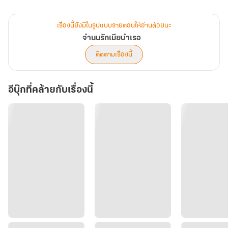
มากินด้วยค่ะ”
“ดี อย่างน้อยก็มีสมองคิดได้ ว่าไม่ควรใช้มุกปล่อยท้องมาจับฉัน”
เรื่องนี้ยังมีในรูปแบบรายตอนให้อ่านด้วยนะ
“เขมไม่เคยคิดจะท้อง ไม่เคยคิดจะจับคุณอยู่แล้วค่ะ”
จำนนรักเมียบำเรอ
“เป็นแค่นางบำเรอ ต่อให้ฉันพลาดจริง เธอก็ต้องเอามารหัวขนนั่นออก”
ติดตามเรื่องนี้
“คุณกัณ” เธอตกใจแทบไม่เชื่อหู เขาเรียกลูกของเธอว่า ‘มารหัวขน’
เชียวหรือ
อีบุ๊กที่คล้ายกับเรื่องนี้
“ฉันเกลียดพวกกะล่อนขี้โกงอย่างพวกเธอที่สุด มันฝังลึกในสันดาน ใน
ดีเอ็นเอ”
“คุณกัณ!!!”
.
"กัณ ย่าถามจริงๆ เถอะนะ เป็นพ่อของลูกในท้องหนูเขมหรือเปล่า"
.
มาวัดใจกันค่ะ ว่าพระเอกของเราจะยอมรับหัวใจตัวเองได้เมื่อไร กว่าจะ
ถึงตอนนั้นเขมจิราคงไม่ทนอยู่อีกแล้ว
.
พระเอกเป็นพวกปากร้ายสายโบ้นะคะ ส่วนนางเอกของเรื่องเป็นหญิงสาว