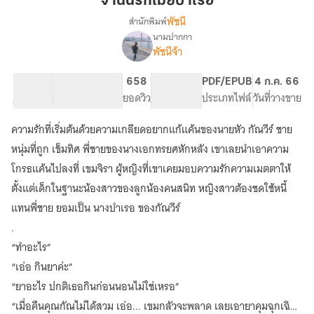
จำนนรักเมียบำเรอ
บำเรอ
พัชนี
สำนักพิมพ์
นามปากกา
เรื่อง
พัชนีจ้า
จำนน
รัก
เมีย
87.4K
498
658
PG ทั่วไป
PDF/EPUB
4 ก.ค. 66
บำเรอ
จำนวนคำ
จำนวนหน้า (A5)
ยอดวิว
ระดับเนื้อหา
ประเภทไฟล์
วันที่วางขาย
ความรักที่เริ่มต้นด้วยความเกลียดอยากแก้แค้นของนายหัว กัณวีร์ ชาย
หนุ่มที่ถูก เข็มทิศ พี่ชายของนางเอกทรยศหักหลัง เขาเลยนำเอาความ
โกรธแค้นไปลงที่ เขมจิรา ผู้หญิงที่เขาเคยมอบความรักความเมตตาให้
ตั้งแต่เด็กในฐานะน้องสาวของลูกน้องคนสนิท หญิงสาวต้องชดใช้หนี้
แทนพี่ชาย ยอมเป็น นางบำเรอ ของกัณวีร์
.
“ทำอะไร”
“เอ่อ กินยาค่ะ”
“ยาอะไร ปกติเธอกินก่อนนอนไม่ใช่เหรอ”
“เมื่อคืนคุณกัณไม่ได้สวม เอ่อ... เขมกลัวจะพลาด เลยเอายาคุมฉุกเฉิน