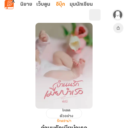
ข้ามไปยังเนื้อหาหลัก
นิยาย
เว็บตูน
อีบุ๊ก
มุมนักเขียน
โหลด
จำนน
ตัวอย่าง
รัก
รักดราม่า
เมีย