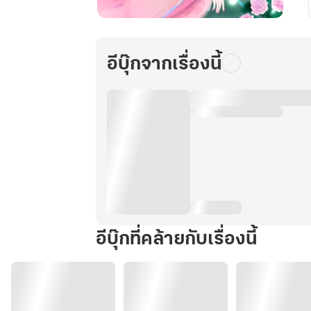
月
花
เยว่ฮ
อีบุ๊กจากเรื่องนี้
วา
แม่ค้า
สาว
'แซ่บ'
ทะลุ
มิ
เล่ม
3
อีบุ๊กที่คล้ายกับเรื่องนี้