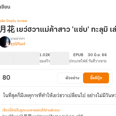
เขียน
อดีต ปัจจุบัน อนาคต
月花 เยว่ฮวาแม่ค้าสาว 'แซ่บ' ทะลุมิ เล
นามปากกา
สุขนิรันดร์
(จบ
รื่อง
บิ
ิ
30.79K
171
1.02K
PG ทั่วไป
EPUB
30 มิ.ย. 66
บูรณ์)
จำนวนคำ
จำนวนหน้า (A5)
ยอดวิว
ระดับเนื้อหา
ประเภทไฟล์
วันที่วางขาย
月
花
เยว่ฮ
80
ตัวอย่าง
ซื้ออีบุ๊ก
วา
แม่ค้า
สาว
ในที่สุดก็มีเหตุการที่ทำให้เยว่ฮวาเปลี่ยนไป อย่างไม่มีวันห
'แซ่บ'
ทะลุ
มิติ
เรื่องนี้ยังมีในรูปแบบรายตอนให้อ่านด้วยนะ