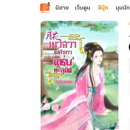
ข้ามไปยังเนื้อหาหลัก
นิยาย
เว็บตูน
อีบุ๊ก
มุมนัก
เ
ร