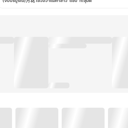
(จบบิริบูรณ์)月花 เยว่ฮวาแม่ค้าสาว 'แซ่บ' ทะลุมิติ