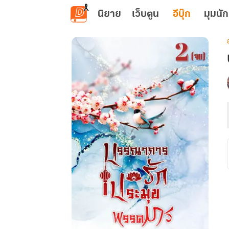
ข้ามไปยังเนื้อหาหลัก
นิยาย
เว็บตูน
อีบุ๊ก
มุมนัก
เ