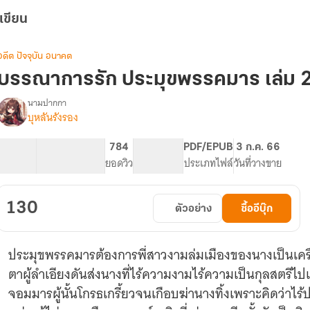
เขียน
อดีต ปัจจุบัน อนาคต
บรรณาการรัก ประมุขพรรคมาร เล่ม 
นามปากกา
บุหลันรังรอง
(จบ
รื่อง
แล้ว
มี
62.91K
249
784
PG ทั่วไป
PDF/EPUB
3 ก.ค. 66
E-
จำนวนคำ
จำนวนหน้า (A5)
ยอดวิว
ระดับเนื้อหา
ประเภทไฟล์
วันที่วางขาย
book)
บรรณาการ
รัก
130
ตัวอย่าง
ซื้ออีบุ๊ก
ประมุข
พรรค
มาร
ประมุขพรรคมารต้องการพี่สาวงามล่มเมืองของนางเป็นเค
ตาผู้ลำเอียงดันส่งนางที่ไร้ความงามไร้ความเป็นกุลสตรีไ
จอมมารผู้นั้นโกรธเกรี้ยวจนเกือบฆ่านางทิ้งเพราะคิดว่าไร้