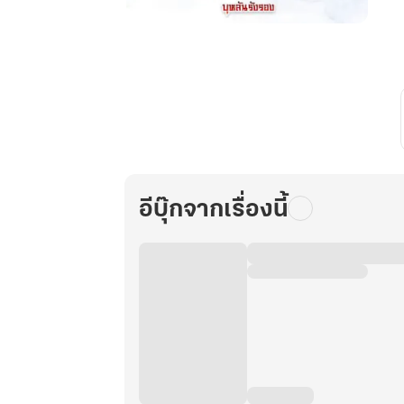
บรรณาการ
รัก
ประมุข
พรรค
มาร
เล่ม
2
อีบุ๊กจากเรื่องนี้