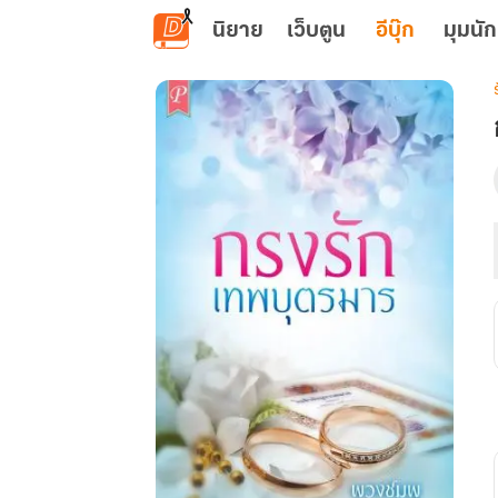
ข้ามไปยังเนื้อหาหลัก
นิยาย
เว็บตูน
อีบุ๊ก
มุมนัก
เ