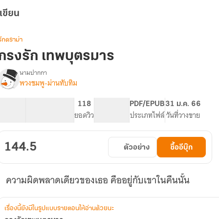
เขียน
รักดราม่า
กรงรัก เทพบุตรมาร
นามปากกา
พวงชมพู-ม่านทับทิม
รื่อง
กรง
รัก
50K
232
118
PG ทั่วไป
PDF/EPUB
31 ม.ค. 66
เทพ
จำนวนคำ
จำนวนหน้า (A5)
ยอดวิว
ระดับเนื้อหา
ประเภทไฟล์
วันที่วางขาย
บุตร
มาร
144.5
ตัวอย่าง
ซื้ออีบุ๊ก
ความผิดพลาดเดียวของเธอ คืออยู่กับเขาในคืนนั้น
เรื่องนี้ยังมีในรูปแบบรายตอนให้อ่านด้วยนะ