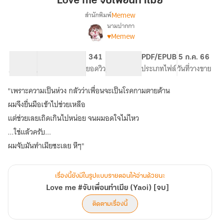
Love me จับเพื่อนทำเมีย
เพื่อน
Memew
สำนักพิมพ์
ทำ
นามปากกา
Love
เรื่อง
เมีย
♥Memew
me
#จับ
135.1K
440
341
PG ทั่วไป
PDF/EPUB
5 ก.ค. 66
เพื่อน
จำนวนคำ
จำนวนหน้า (A5)
ยอดวิว
ระดับเนื้อหา
ประเภทไฟล์
วันที่วางขาย
ทำ
เมีย
(Yaoi)
"เพราะความเป็นห่วง กลัวว่าเพื่อนจะเป็นโรคกามตายด้าน
[จบ]
ผมจึงยื่นมือเข้าไปช่วยเหลือ
แต่ช่วยเลยเถิดเกินไปหน่อย จนผมอดใจไม่ไหว
...ใช่แล้วครับ...
ผมจับมันทำเมียซะเลย หึๆ"
เรื่องนี้ยังมีในรูปแบบรายตอนให้อ่านด้วยนะ
Love me #จับเพื่อนทำเมีย (Yaoi) [จบ]
ติดตามเรื่องนี้