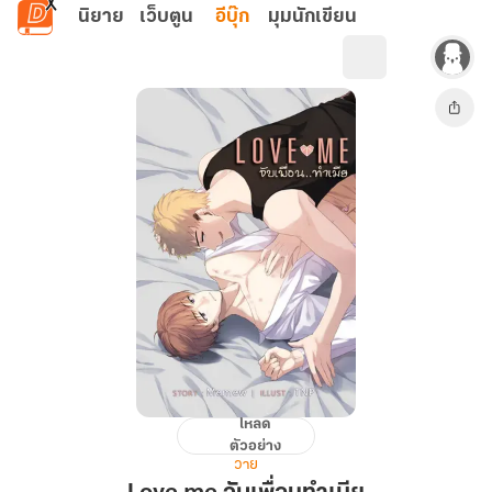
ข้ามไปยังเนื้อหาหลัก
นิยาย
เว็บตูน
อีบุ๊ก
มุมนักเขียน
โหลด
Love
ตัวอย่าง
me
วาย
จับ