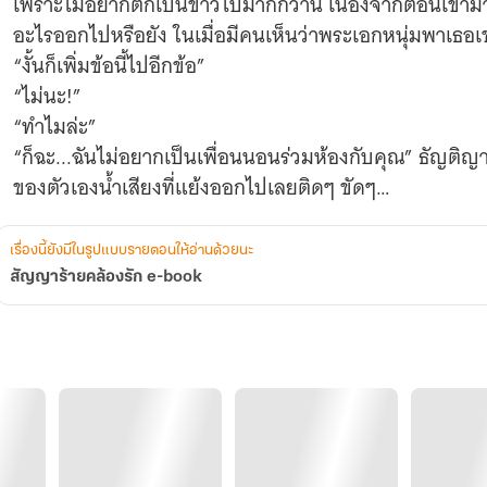
เพราะไม่อยากตกเป็นข่าวไปมากกว่านี้ เนื่องจากตอนเข้ามาก็
อะไรออกไปหรือยัง ในเมื่อมีคนเห็นว่าพระเอกหนุ่มพาเธอเข
“งั้นก็เพิ่มข้อนี้ไปอีกข้อ”
“ไม่นะ!”
“ทำไมล่ะ”
“ก็ฉะ...ฉันไม่อยากเป็นเพื่อนนอนร่วมห้องกับคุณ” ธัญติญา
ของตัวเองน้ำเสียงที่แย้งออกไปเลยติดๆ ขัดๆ
“เหตุผล?”
“ก็ไม่อยากไง”
เรื่องนี้ยังมีในรูปแบบรายตอนให้อ่านด้วยนะ
นราวิชญ์ยิ้มขำให้กับเหตุผลคนตัวเล็ก
สัญญาร้ายคล้องรัก e-book
“ขำอะไรของคุณ”
“ก็ขำเหตุผลของคุณไง ว่าแต่ทำไมไม่อยากล่ะ แล้วคุณไม่รู้
ห้องกับผม”
“แต่ไม่ใช่ฉันแน่นอน”
“กลัวผมหรือไง”
“เปล่า!”