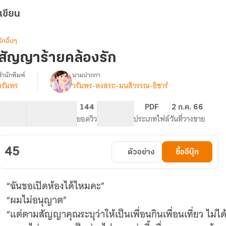
เขียน
รักอื่นๆ
สัญญาร้ายคล้องรัก
สำนักพิมพ์
นามปากกา
วรัมพร
วรัมพร-หงสรถ-มนสิวรรณ-ธิชาร์
รื่อง
สัญญา
ร้าย
12.92K
97
144
PG ทั่วไป
PDF
2 ก.ค. 66
คล้อง
จำนวนคำ
จำนวนหน้า (A5)
ยอดวิว
ระดับเนื้อหา
ประเภทไฟล์
วันที่วางขาย
รัก
e-
book
45
ตัวอย่าง
ซื้ออีบุ๊ก
“ฉันขอเปิดห้องได้ไหมคะ”
“ผมไม่อนุญาต”
“แต่ตามสัญญาคุณระบุว่าให้เป็นเพื่อนกินเพื่อนเที่ยว ไม่ไ