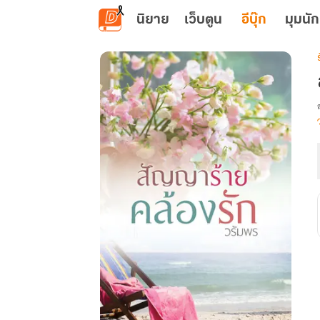
ข้ามไปยังเนื้อหาหลัก
นิยาย
เว็บตูน
อีบุ๊ก
มุมนัก
เ