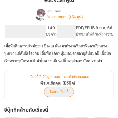
พีระจะรักคุณ
รัก
คุณ
นามปากกา
Dreammoon (ดรีมมูน)
เรื่อง
พี
ระ
71.83K
277
140
PG ทั่วไป
PDF/EPUB
9 ก.ค. 66
จะ
จำนวนคำ
จำนวนหน้า (A5)
ยอดวิว
ระดับเนื้อหา
ประเภทไฟล์
วันที่วางขาย
รัก
คุณ
เมื่อนักศึกษาจบใหม่อย่าง ยิ่งคุณ ต้องมาทำงานที่สถานีอนามัยกลาง
(มี
อี
หุบเขา แต่ดันมีเรื่องกับ เสี่ยพีท เด็กหนุ่มมอปลายอายุสิปแปดปี เสื้อนัก
บุ๊ค)
เรียนขาดๆกับรองเท้าผ้าใบเก่าๆเนี่ยนะที่ใครๆต่างพากันเกรงกลัว
เรื่องนี้ยังมีในรูปแบบรายตอนให้อ่านด้วยนะ
พีระจะรักคุณ (มีอีบุ๊ค)
ติดตามเรื่องนี้
อีบุ๊กที่คล้ายกับเรื่องนี้