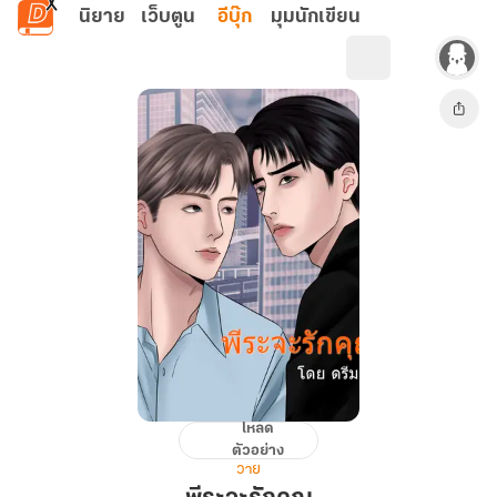
ข้ามไปยังเนื้อหาหลัก
นิยาย
เว็บตูน
อีบุ๊ก
มุมนักเขียน
โหลด
พี
ตัวอย่าง
ระ
วาย
จะ