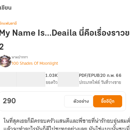
เขียน
รักแฟนตาซี
My Name Is...Deaila นี่คือเรื่องราวข
2
นามปากกา
100 Shades Of Moonlight
My
รื่อง
Name
Is...Deaila
122.41K
609
1.03K
PG ทั่วไป
PDF/EPUB
20 ก.พ. 66
ี่
จำนวนคำ
จำนวนหน้า (A5)
ยอดวิว
ระดับเนื้อหา
ประเภทไฟล์
วันที่วางขาย
คือ
เรื่อง
ราว
290
ตัวอย่าง
ซื้ออีบุ๊ก
ของ
ข้า
ใน
ในที่สุดเธอก็มีครอบครัวแสนดีและพี่ชายที่น่ารักอบอุ่นส
โลก
ใหม่
แล้วจะทำอะไรมันก็ดีไปซะทุกอย่างเลย มันใช่แบบนั้นซะเมื่อไ