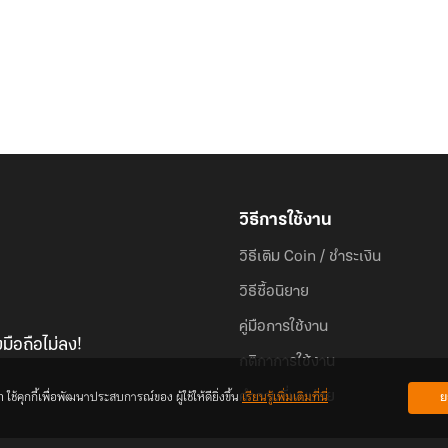
วิธีการใช้งาน
วิธีเติม Coin / ชำระเงิน
วิธีซื้อนิยาย
คู่มือการใช้งาน
มือถือไม่ลง!
กติกาการใช้งาน
้คุกกี้เพื่อพัฒนาประสบการณ์ของ ผู้ใช้ให้ดียิ่งขึ้น
เรียนรู้เพิ่มเติมที่นี่
ย
คำถามที่พบบ่อย