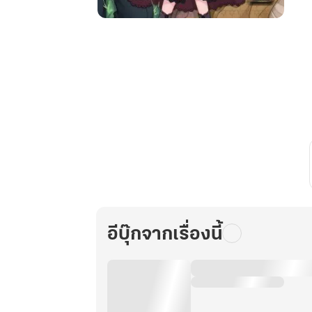
My
Name
Is...Deaila
นี่
คือ
เรื่อง
ราว
ของ
ข้า
ใน
โลก
ใหม่
เล่ม
อีบุ๊กจากเรื่องนี้
2