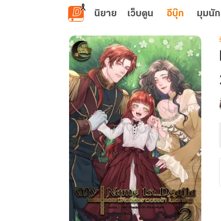
ข้ามไปยังเนื้อหาหลัก
นิยาย
เว็บตูน
อีบุ๊ก
มุมนัก
เ
น