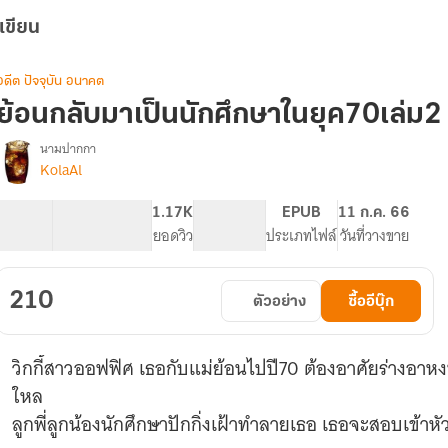
เขียน
อดีต ปัจจุบัน อนาคต
ย้อนกลับมาเป็นนักศึกษาในยุค70เล่ม2
นามปากกา
KolaAl
รื่อง
ย้อน
กลับ
57.83K
128
1.17K
PG ทั่วไป
EPUB
11 ก.ค. 66
มา
จำนวนคำ
จำนวนหน้า (A5)
ยอดวิว
ระดับเนื้อหา
ประเภทไฟล์
วันที่วางขาย
เป็น
นักศึกษา
ใน
210
ตัวอย่าง
ซื้ออีบุ๊ก
ยุค70
วิกกี้สาวออฟฟิศ เธอกับแม่ย้อนไปปี70 ต้องอาศัยร่างอาหง
ใหล
ลูกพี่ลูกน้องนักศึกษาปักกิ่งเฝ้าทำลายเธอ เธอจะสอบเข้าหัว