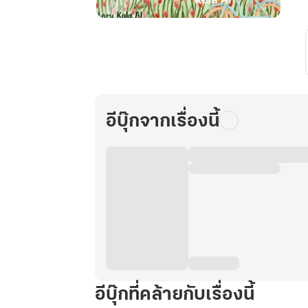
ย้อน
กลับ
มา
เป็น
นักศึกษา
ใน
อีบุ๊กจากเรื่องนี้
ยุค70เล่ม2
อีบุ๊กที่คล้ายกับเรื่องนี้