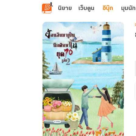
ข้ามไปยังเนื้อหาหลัก
นิยาย
เว็บตูน
อีบุ๊ก
มุมนัก
เ