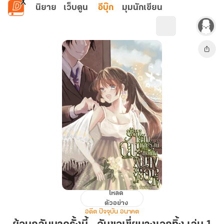
ข้ามไปยังเนื้อหาหลัก
นิยาย
เว็บตูน
อีบุ๊ก
มุมนักเขียน
โหลด
ย้อน
ตัวอย่าง
กลับ
อดีต ปัจจุบัน อนาคต
มา