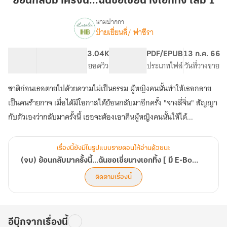
ย้อนกลับมาครั้งนี้...ฉันขอเขี่ยนางเอกทิ้ง เล่ม 1
ครั้ง
นี้...ฉัน
นามปากกา
ป๋ายเยี่ยนลี่/ ฟาซีรา
(จบ)
ขอ
เรื่อง
ย้อน
เขี่ย
กลับ
53.65K
179
3.04K
PG ทั่วไป
PDF/EPUB
13 ก.ค. 66
นางเอก
มา
จำนวนคำ
จำนวนหน้า (A5)
ยอดวิว
ระดับเนื้อหา
ประเภทไฟล์
วันที่วางขาย
ทิ้ง
ครั้ง
เล่ม
นี้...ฉัน
ชาติก่อนเธอตายไปด้วยความไม่เป็นธรรม ผู้หญิงคนนั้นทำให้เธอกลาย
ขอ
1
เป็นคนร้ายกาจ เมื่อได้มีโอกาสได้ย้อนกลับมาอีกครั้ง "จางลี่จิ่น" สัญญา
เขี่ย
นางเอก
กับตัวเองว่ากลับมาครั้งนี้ เธอจะต้องเอาคืนผู้หญิงคนนั้นให้ได้...
ทิ้ง
[
มี
เรื่องนี้ยังมีในรูปแบบรายตอนให้อ่านด้วยนะ
E-
(จบ) ย้อนกลับมาครั้งนี้...ฉันขอเขี่ยนางเอกทิ้ง [ มี E-Book เล่ม 1-5 (จบ) ใน Meb, Dek-D ]
Book
เล่ม
ติดตามเรื่องนี้
1-
5
(จบ)
ใน
อีบุ๊กจากเรื่องนี้
Meb,