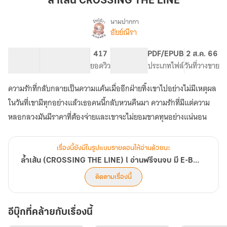
ล้ำเส้น CROSSING THE LINE
THE
LINE
นามปากกา
อัยย์ณีรา
เรื่อง
ล้ำ
เส้น
115.69K
628
417
PG ทั่วไป
PDF/EPUB
2 ส.ค. 66
(CROSSING
จำนวนคำ
จำนวนหน้า (A5)
ยอดวิว
ระดับเนื้อหา
ประเภทไฟล์
วันที่วางขาย
THE
LINE)
ความรักที่กลับกลายเป็นความแค้นเมื่ออีกฝ่ายทิ้งเขาไปอย่างไม่มีเหตุผล
l
อ่าน
ในวันที่เขามีทุกอย่างแล้วเธอคนนี้กลับหวนคืนมา ความรักที่มีแต่ความ
ฟรี
หลอกลวงมันมีราคาที่ต้องจ่ายและเขาจะไม่ยอมขาดทุนอย่างแน่นอน
จนจบ
มี
E-
เรื่องนี้ยังมีในรูปแบบรายตอนให้อ่านด้วยนะ
Book)
ล้ำเส้น (CROSSING THE LINE) l อ่านฟรีจนจบ มี E-Book)
ติดตามเรื่องนี้
อีบุ๊กที่คล้ายกับเรื่องนี้