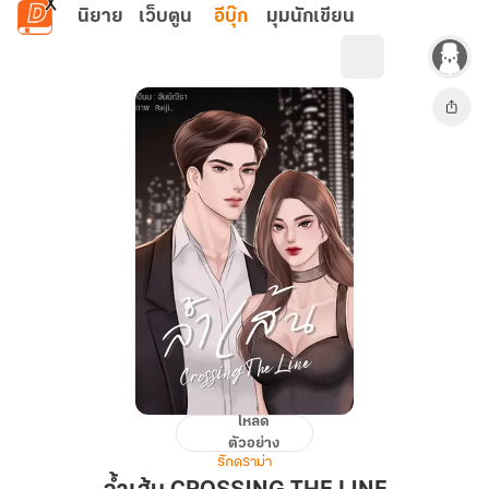
ข้ามไปยังเนื้อหาหลัก
นิยาย
เว็บตูน
อีบุ๊ก
มุมนักเขียน
โหลด
ล้ำ
ตัวอย่าง
เส้น
รักดราม่า
CROSSING