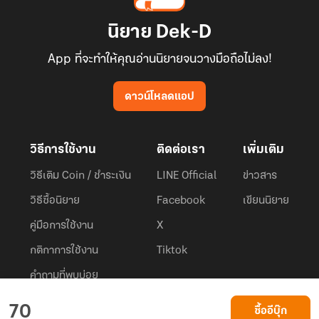
นิยาย Dek-D
App ที่จะทำให้คุณอ่านนิยายจนวางมือถือไม่ลง!
ดาวน์โหลดแอป
วิธีการใช้งาน
ติดต่อเรา
เพิ่มเติม
วิธีเติม Coin / ชำระเงิน
LINE Official
ข่าวสาร
วิธีซื้อนิยาย
Facebook
เขียนนิยาย
คู่มือการใช้งาน
X
กติกาการใช้งาน
Tiktok
คำถามที่พบบ่อย
Dek-D.com ใช้คุกกี้เพื่อพัฒนาประสบการณ์ของ ผู้ใช้ให้ดียิ่งขึ้น
70
ซื้ออีบุ๊ก
ยอมรับ