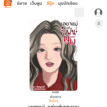
ข้ามไปยังเนื้อหาหลัก
นิยาย
เว็บตูน
อีบุ๊ก
มุมนักเขียน
โหลด
เลขา
ตัวอย่าง
แม่..แต่
รักอื่นๆ
แฟน