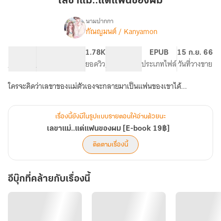
เลขาแม่..แต่แฟนของผม
ของ
ผม
นามปากกา
กัณญมนต์ / Kanyamon
เรื่อง
เลขา
แม่..แต่
19.93K
106
1.78K
PG ทั่วไป
EPUB
15 ก.ย. 66
แฟน
จำนวนคำ
จำนวนหน้า (A5)
ยอดวิว
ระดับเนื้อหา
ประเภทไฟล์
วันที่วางขาย
ของ
ผม
ใครจะคิดว่าเลขาของแม่ตัวเองจะกลายมาเป็นแฟนของเขาได้...
[E-
book
19฿]
เรื่องนี้ยังมีในรูปแบบรายตอนให้อ่านด้วยนะ
เลขาแม่..แต่แฟนของผม [E-book 19฿]
ติดตามเรื่องนี้
อีบุ๊กที่คล้ายกับเรื่องนี้