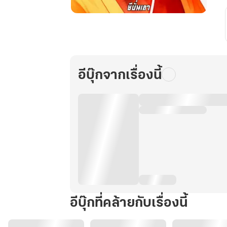
ข้า
นี่
แหละ
ชายา
นาง
อีบุ๊กจากเรื่องนี้
ร้าย
ที่
จะ
ปราบ
อ๋อง
อำมหิต
(เล่ม
๑)
อีบุ๊กที่คล้ายกับเรื่องนี้