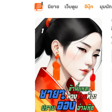
ข้ามไปยังเนื้อหาหลัก
นิยาย
เว็บตูน
อีบุ๊ก
มุมนัก
เ
น
ท