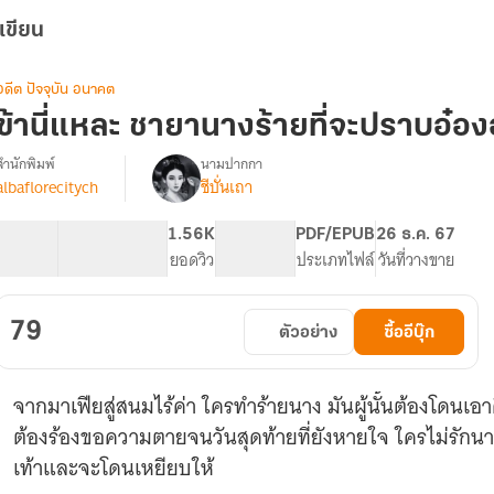
เขียน
อดีต ปัจจุบัน อนาคต
ข้านี่แหละ ชายานางร้ายที่จะปราบอ๋อง
สำนักพิมพ์
นามปากกา
albaflorecitych
ชีบั่นเถา
รื่อง
ข้า
ี่
18.48K
109
1.56K
PG ทั่วไป
PDF/EPUB
26 ธ.ค. 67
แหละ
จำนวนคำ
จำนวนหน้า (A5)
ยอดวิว
ระดับเนื้อหา
ประเภทไฟล์
วันที่วางขาย
ชายา
นาง
ร้าย
79
ตัวอย่าง
ซื้ออีบุ๊ก
ี่
จะ
ปราบ
จากมาเฟียสู่สนมไร้ค่า ใครทำร้ายนาง มันผู้นั้นต้องโดนเอาค
อ๋อง
อำมหิต
ต้องร้องขอความตายจนวันสุดท้ายที่ยังหายใจ ใครไม่รักนาง
(E-
เท้าและจะโดนเหยียบให้
Book)