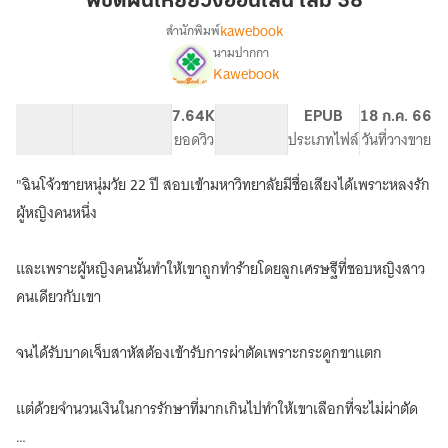
พิชิตฝันเหยี่ยวั่งออนไลน์ เล่ม 38
ยี่
kawebook
สำนักพิมพ์
ยวั่
นามปากกา
เรื่อง
งอ
Kawebook
พิชิต
อน
ฝัน
ไลน์
เห
58.39K
347
7.64K
PG ทั่วไป
EPUB
18 ก.ค. 66
เล่ม
ยี่
จำนวนคำ
จำนวนหน้า (A5)
ยอดวิว
ระดับเนื้อหา
ประเภทไฟล์
วันที่วางขาย
ยวั่
38
งอ
"ฉินโจ้วชายหนุ่มวัย 22 ปี สอบเข้ามหาวิทยาลัยมีชื่อเสียงได้เพราะหลงรัก
อน
ผู้หญิงคนหนึ่ง
ไลน์
และเพราะผู้หญิงคนนั้นทำให้เขาถูกทำร้ายโดยลูกเศรษฐีที่ชอบหญิงสาว
คนเดียวกับเขา
จนได้รับบาดเจ็บสาหัสต้องเข้ารับการผ่าตัดเพราะกระดูกขาแตก
แต่ด้วยจำนวนเงินในการรักษาที่มากเกินไปทำให้เขาเลือกที่จะไม่ผ่าตัด