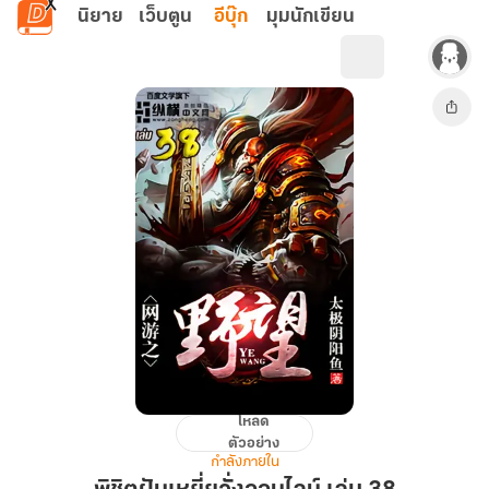
ข้ามไปยังเนื้อหาหลัก
นิยาย
เว็บตูน
อีบุ๊ก
มุมนักเขียน
โหลด
พิชิต
ตัวอย่าง
ฝัน
กำลังภายใน
เห