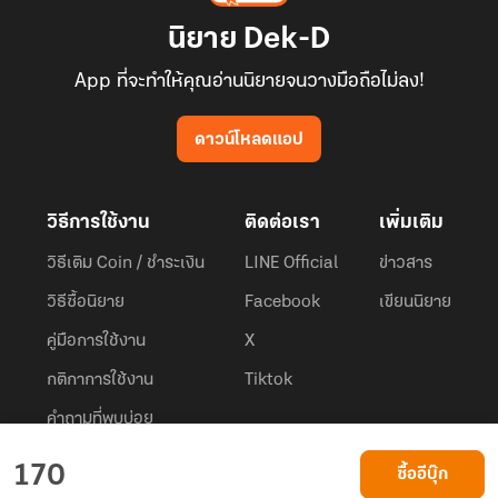
นิยาย Dek-D
App ที่จะทำให้คุณอ่านนิยายจนวางมือถือไม่ลง!
ดาวน์โหลดแอป
วิธีการใช้งาน
ติดต่อเรา
เพิ่มเติม
วิธีเติม Coin / ชำระเงิน
LINE Official
ข่าวสาร
วิธีซื้อนิยาย
Facebook
เขียนนิยาย
คู่มือการใช้งาน
X
กติกาการใช้งาน
Tiktok
คำถามที่พบบ่อย
Dek-D.com ใช้คุกกี้เพื่อพัฒนาประสบการณ์ของ ผู้ใช้ให้ดียิ่งขึ้น
170
ซื้ออีบุ๊ก
ยอมรับ
เรียนรู้เพิ่มเติมที่นี่
© 2026
Dek-D Interactive Co.,Ltd.
All rights reserved. |
Privacy Policy