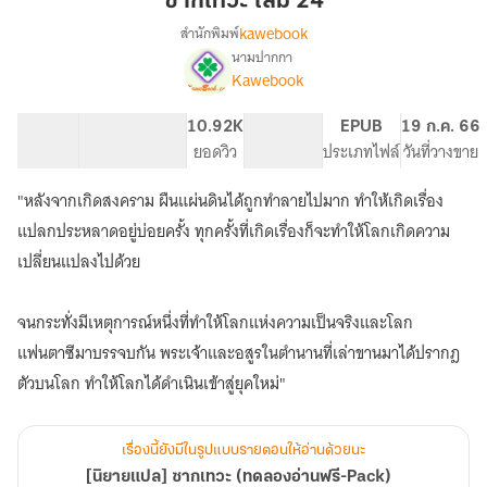
ซากเทวะ เล่ม 24
24
kawebook
สำนักพิมพ์
นามปากกา
[นิยาย
เรื่อง
Kawebook
แปล]
ซาก
98.23K
638
10.92K
PG ทั่วไป
EPUB
19 ก.ค. 66
เทวะ
จำนวนคำ
จำนวนหน้า (A5)
ยอดวิว
ระดับเนื้อหา
ประเภทไฟล์
วันที่วางขาย
(ทดลอง
อ่าน
ฟรี-
"หลังจากเกิดสงคราม ผืนแผ่นดินได้ถูกทำลายไปมาก ทำให้เกิดเรื่อง
Pack)
แปลกประหลาดอยู่บ่อยครั้ง ทุกครั้งที่เกิดเรื่องก็จะทำให้โลกเกิดความ
เปลี่ยนแปลงไปด้วย
จนกระทั่งมีเหตุการณ์หนึ่งที่ทำให้โลกแห่งความเป็นจริงและโลก
แฟนตาซีมาบรรจบกัน พระเจ้าและอสูรในตำนานที่เล่าขานมาได้ปรากฎ
ตัวบนโลก ทำให้โลกได้ดำเนินเข้าสู่ยุคใหม่"
เรื่องนี้ยังมีในรูปแบบรายตอนให้อ่านด้วยนะ
[นิยายแปล] ซากเทวะ (ทดลองอ่านฟรี-Pack)