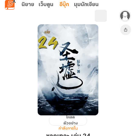
ข้ามไปยังเนื้อหาหลัก
นิยาย
เว็บตูน
อีบุ๊ก
มุมนักเขียน
โหลด
ซาก
ตัวอย่าง
เทวะ
กำลังภายใน
เล่ม