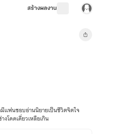
สร้างผลงาน
กมีแฟนชอบอ่านนิยายเป็นชีวิตจิตใจ
่างโดดเดี่ยวเหลือเกิน