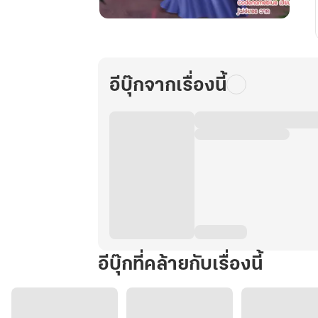
ทะลุ
มิติ
ไป
เป็น
อีบุ๊กจากเรื่องนี้
คุณ
แม่
มือ
ใหม่
เล่ม2
อีบุ๊กที่คล้ายกับเรื่องนี้