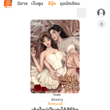
ข้ามไปยังเนื้อหาหลัก
นิยาย
เว็บตูน
อีบุ๊ก
มุมนักเขียน
โหลด
เกิด
ตัวอย่าง
ใหม่
รักคอมเมดี้
เป็น