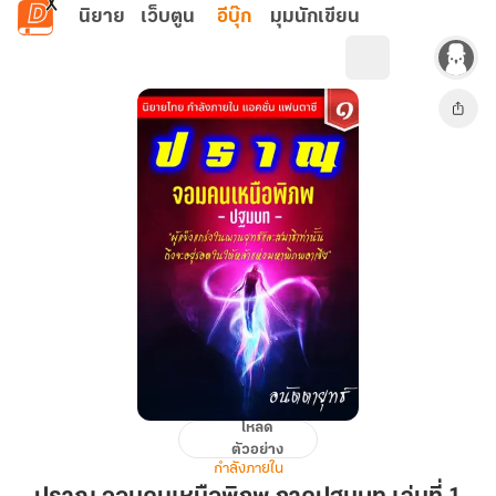
ข้ามไปยังเนื้อหาหลัก
นิยาย
เว็บตูน
อีบุ๊ก
มุมนักเขียน
โหลด
ปราณ
ตัวอย่าง
จอม
กำลังภายใน
คน