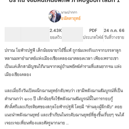
ปราณ จอมคนเหนือพิภพ ภาคปฐมบท เล่มที่ 1
เหนือ
พิภพ
นามปากกา
อนัตตายุทธ์
เรื่อง
ภาค
ปราณ
ปฐม
จอม
59.48K
274
2.43K
PG ทั่วไป
PDF
24 ก.ค. 66
บท
คน
จำนวนคำ
จำนวนหน้า (A5)
ยอดวิว
ระดับเนื้อหา
ประเภทไฟล์
วันที่วางขาย
เล่ม
เหนือ
พิภพ
ที่
ปราณ โอฬารปฐพี เด็กน้อยฉายาไอ้ขี้แพ้ ถูกข่มเหงรังแกจากบรรดาลูก
ปฐม
1
บท
หลานมหาอำมาตย์แห่งเมืองเชียงคลองมาตลอดเวลา เพียงเพราะเขา
เป็นแค่เด็กสามัญชนไร้นามจากหมู่บ้านพยัคฆ์คำรามที่แสนยากจน แห่ง
เมืองเชียงคลอง
และเมื่อถึงวันเปิดผนึกฌานยุทธ์กลับพบว่า เขามีพลังฌานสัมบูรณ์ที่เป็น
ตำนานกว่า ๑๐๐ ปี เด็กน้อยจึงใช้พลังฌานสัมบูรณ์นี้ในการกอบกู้
ศักดิ์ศรีและเกียรติยศของสกุลโอฬารปฐพี โดยมี “ท่านลุงผู้ลึกลับ” คอย
แนะนำพลังฌานยุทธ์ และเข้าเรียนในระดับฌานยุทธ์ที่สูงขึ้นเรื่อยๆ จนได้
เจอะเจอเพื่อนพ้องและศัตรูมากมาย