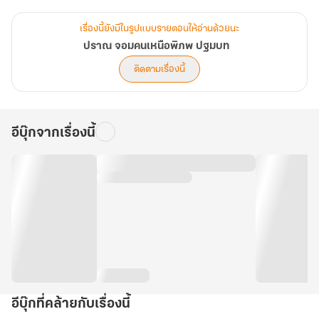
นักฌานยุทธ์ที่มีพลังฌานแก่กล้าพอ ล้วนยินดีและเต็มใจเป็นสมาชิกของ
เรื่องนี้ยังมีในรูปแบบรายตอนให้อ่านด้วยนะ
สมาพันธ์ภูตฌานวิญญาณยุทธ์เพื่อก้าวสู่จุดสูงสุด แต่เมื่อพบว่า การ
ปราณ จอมคนเหนือพิภพ ปฐมบท
รวบรวมนักฌานยุทธ์ทั่วหล้าของสมาพันธ์ฯ นั้น แท้จริงแล้วเพื่อหวัง
ติดตามเรื่องนี้
ทำลายอาณาจักรที่ยิ่งใหญ่ ทั้งสาม ได้แก่ อาณาจักรลัวร์ อาณาจักรเมอ
หม่าและอาณาจักรไชยคราม เพื่อครอบครองมหาพิภพอาเชียแต่เพียงผู้
เดียว
อีบุ๊กจากเรื่องนี้
อีบุ๊กที่คล้ายกับเรื่องนี้