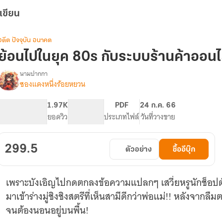
เขียน
อดีต ปัจจุบัน อนาคต
ย้อนไปในยุค 80s กับระบบร้านค้าออนไล
นามปากกา
ซองแดงหนึ่งร้อยหยวน
รื่อง
ย้อน
ไป
427
1.97K
PG ทั่วไป
PDF
24 ก.ค. 66
ใน
จำนวนหน้า (A5)
ยอดวิว
ระดับเนื้อหา
ประเภทไฟล์
วันที่วางขาย
ยุค
80s
กับ
299.5
ตัวอย่าง
ซื้ออีบุ๊ก
ระบบ
ร้าน
ค้า
เพราะบังเอิญไปกดตกลงข้อความแปลกๆ เสวี่ยหรูนักช็อปต
ออนไลน์
มี
มาเข้าร่างมู่ชิงชิงสตรีที่เห็นสามีดีกว่าพ่อแม่!! หลังจากล
E-
จนต้องนอนอยู่บนพื้น!
book