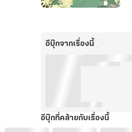
ย้อน
ไป
ใน
ยุค
80s
อีบุ๊กจากเรื่องนี้
กับ
ระบบ
ร้าน
ค้า
ออนไลน์
เล่ม
3
อีบุ๊กที่คล้ายกับเรื่องนี้