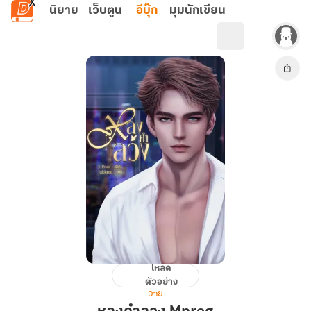
ข้ามไปยังเนื้อหาหลัก
นิยาย
เว็บตูน
อีบุ๊ก
มุมนักเขียน
โหลด
หลง
ตัวอย่าง
คำ
วาย
ลวง