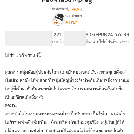
หลงคำลวง Mpreg
Mpreg
J-PRAN
สำนักพิมพ์
นามปากกา
เรื่อง
J-Pran
หลง
คำ
ลวง
66.13K
174
221
PG ทั่วไป
PDF/EPUB
24 ก.ค. 66
MPREG
จำนวนคำ
จำนวนหน้า (A5)
ยอดวิว
ระดับเนื้อหา
ประเภทไฟล์
วันที่วางขาย
ไปต่อ ...หรือพอแค่นี้
คุณฟ่าง หนุ่มน้อยผู้อ่อนต่อโลก แถมยังพบเจอแต่เรื่องระทนทุกข์ตั้งแต่
เริ่มเข้ามหาลัย ได้พบเจอกับหนุ่มใหญ่ที่ช่วงวัยห่างกันเกือบหนึ่งรอบ หนุ่ม
ใหญ่ที่เข้ามาพัวพันเพราะติดใจในรสชาติของขนมหวานที่คนตัวเล็กยึด
เป็นอาชีพหลักเลี้ยงตัว
ต่อมา...
จากที่ติดใจในความหวานของขนมไทย ก็กลับกลายเป็นใส่ใจ และสนใจ
ในตัวของพ่อค้าเพิ่มเข้ามา ยิ่งช่วงที่พ่อค้าเกิดมรสุมชีวิต หนุ่มใหญ่ก็ได้
เปลี่ยนจากความสนใจ เป็นเข้ามาเป็นส่วนหนึ่งในชีวิตแทน และประคับ