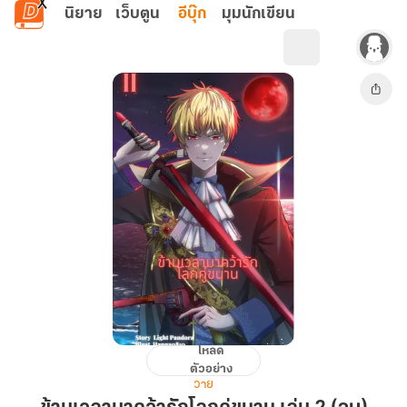
ข้ามไปยังเนื้อหาหลัก
นิยาย
เว็บตูน
อีบุ๊ก
มุมนักเขียน
โหลด
ข้าม
ตัวอย่าง
เวลา
วาย
มา