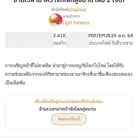
ข้ามเวลามาคว้ารักโลกคู่ขนาน เล่ม 2 (จบ)
คว้า
Glagiolus
สำนักพิมพ์
รัก
นามปากกา
เรื่อง
โลก
Light Pandora
ข้าม
คู่
เวลา
ขนาน
มา
90.87K
457
2.41K
NC 18
PDF/EPUB
25 ส.ค. 68
เล่ม
คว้า
จำนวนคำ
จำนวนหน้า (A5)
ยอดวิว
ระดับเนื้อหา
ประเภทไฟล์
วันที่วางขาย
รัก
2
โลก
(จบ)
คู่
การเผชิญหน้าที่ไม่คาดคิด นำมาสู่การผจญภัยโลกใบใหม่ โดยได้รับ
ขนาน
ความช่วยเหลือจากองค์รัชทายาทของอาณาจักรที่เอาชื่อเสียงของตนเอง
เรื่องนี้ยังมีในรูปแบบรายตอนให้อ่านด้วยนะ
ข้ามเวลามาคว้ารักโลกคู่ขนาน
ติดตามเรื่องนี้