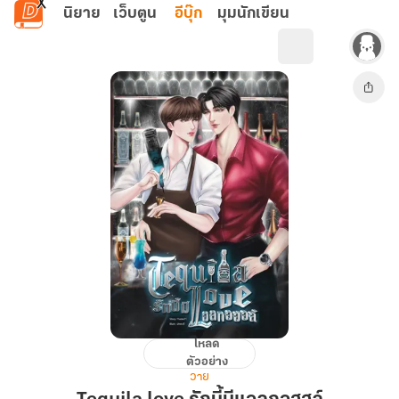
ข้ามไปยังเนื้อหาหลัก
นิยาย
เว็บตูน
อีบุ๊ก
มุมนักเขียน
โหลด
Tequila
ตัวอย่าง
love
วาย
รัก