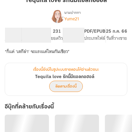
Tequila love รักนี้มีแอลกอฮฮล์
นี้
มี
นามปากกา
Yume21
Tequila
แอ
เรื่อง
love
ล
รัก
116.4K
471
231
PG ทั่วไป
PDF/EPUB
25 ก.ค. 66
กอฮฮล์
นี้
จำนวนคำ
จำนวนหน้า (A5)
ยอดวิว
ระดับเนื้อหา
ประเภทไฟล์
วันที่วางขาย
มี
แอลกอฮอล์
“ก็แค่ ‘เตกีล่า’ จะแรงแค่ไหนกันเชียว”
เรื่องนี้ยังมีในรูปแบบรายตอนให้อ่านด้วยนะ
Tequila love รักนี้มีแอลกอฮอล์
ติดตามเรื่องนี้
อีบุ๊กที่คล้ายกับเรื่องนี้