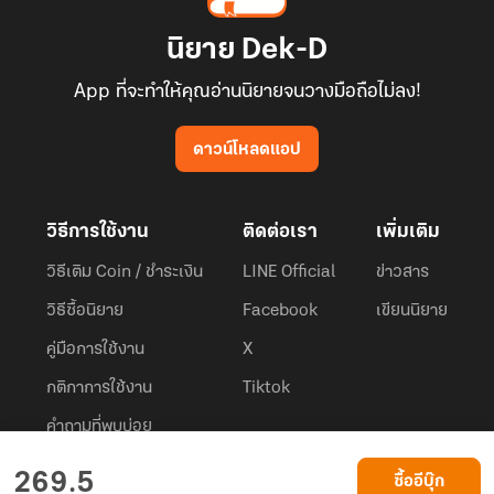
นิยาย Dek-D
App ที่จะทำให้คุณอ่านนิยายจนวางมือถือไม่ลง!
ดาวน์โหลดแอป
วิธีการใช้งาน
ติดต่อเรา
เพิ่มเติม
วิธีเติม Coin / ชำระเงิน
LINE Official
ข่าวสาร
วิธีซื้อนิยาย
Facebook
เขียนนิยาย
คู่มือการใช้งาน
X
กติกาการใช้งาน
Tiktok
คำถามที่พบบ่อย
Dek-D.com ใช้คุกกี้เพื่อพัฒนาประสบการณ์ของ ผู้ใช้ให้ดียิ่งขึ้น
269.5
ซื้ออีบุ๊ก
ยอมรับ