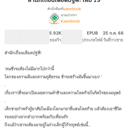
สำนักเถื่อนเดือดปฐพี! เล่ม 19
ปฐพี!
kawebook
สำนักพิมพ์
เล่ม
นามปากกา
[นิยาย
เรื่อง
19
Kawebook
แปล]
สำนัก
74.85K
437
5.92K
PG ทั่วไป
EPUB
25 ก.ค. 66
เถื่อน
จำนวนคำ
จำนวนหน้า (A5)
ยอดวิว
ระดับเนื้อหา
ประเภทไฟล์
วันที่วางขาย
เดือด
ปฐพี!
สำนักเถื่อนเดือดปฐพี!
‘คนชั่วจะต้องไม่มีมากไปกว่านี้
โลกของความดีและความยุติธรรม ข้าจะสร้างมันขึ้นมาเอง! ’
.
เรื่องราวที่จะมาเปิดเผยความต่ำช้าและความโหดร้ายในจิตใจของมนุษย์
.
เด็กชายกำพร้าผู้อาศัยในเมืองโลกมายาที่แสนโหดร้าย แล้วต้องเอาชีวิต
รอดอย่างยากลำบากพร้อมกับเพื่อนรัก
ถึงแม้ว่าเขาจะต้องมาอยู่ในร่างเด็กผู้ไร้วรยุทธ์เช่นนี้