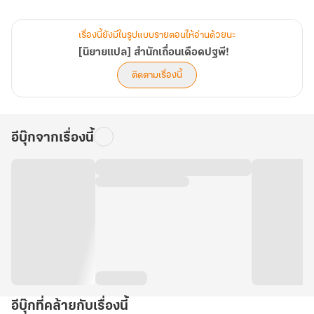
แต่เขาก็จะพยายามหาตัวคนที่ฆ่าเขาในชาติก่อนให้ได้ !
เรื่องนี้ยังมีในรูปแบบรายตอนให้อ่านด้วยนะ
หนทางสู่การสร้างโลกที่มีเพียงความยุติธรรมและกำจัดคนชั่วให้สิ้นซาก
[นิยายแปล] สำนักเถื่อนเดือดปฐพี!
ไป
ติดตามเรื่องนี้
อาจจะต้องใช้วิธีที่โหดร้ายกว่าที่พวกมันทำเสียอีก
อีบุ๊กจากเรื่องนี้
อีบุ๊กที่คล้ายกับเรื่องนี้