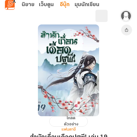
ข้ามไปยังเนื้อหาหลัก
นิยาย
เว็บตูน
อีบุ๊ก
มุมนักเขียน
โหลด
สำนัก
ตัวอย่าง
เถื่อน
แฟนตาซี
เดือด