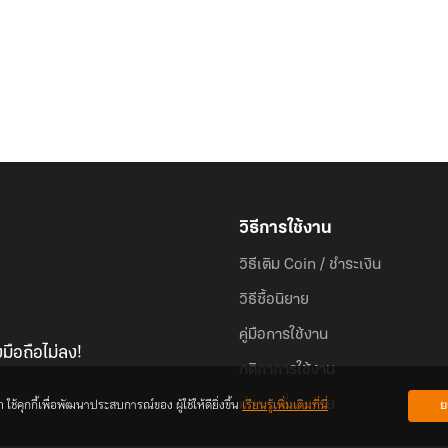
วิธีการใช้งาน
วิธีเติม Coin / ชำระเงิน
วิธีซื้อนิยาย
คู่มือการใช้งาน
มือถือไม่ลง!
กติกาการใช้งาน
้คุกกี้เพื่อพัฒนาประสบการณ์ของ ผู้ใช้ให้ดียิ่งขึ้น
เรียนรู้เพิ่มเติมที่นี่
ย
คำถามที่พบบ่อย