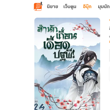
ข้ามไปยังเนื้อหาหลัก
นิยาย
เว็บตูน
อีบุ๊ก
มุมนัก
เ