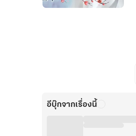
สำนัก
เถื่อน
เดือด
ปฐพี!
เล่ม
24
อีบุ๊กจากเรื่องนี้