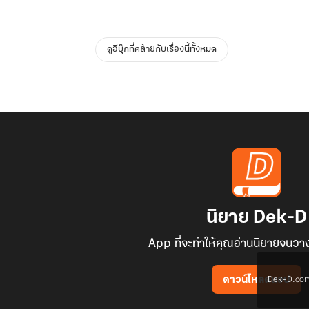
ดูอีบุ๊กที่คล้ายกับเรื่องนี้ทั้งหมด
นิยาย Dek-D
App ที่จะทำให้คุณอ่านนิยายจนวาง
Dek-D.com ใช
ดาวน์โหลดแอป