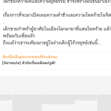
โลกของความดีและความยุติธรรม ข้าจะสร้างมันขึ้นมาเอง!
.
เรื่องราวที่จะมาเปิดเผยความต่ำช้าและความโหดร้ายในจิ
.
เด็กชายกำพร้าผู้อาศัยในเมืองโลกมายาที่แสนโหดร้าย แล
พร้อมกับเพื่อนรัก
ถึงแม้ว่าเขาจะต้องมาอยู่ในร่างเด็กผู้ไร้วรยุทธ์เช่นนี้
แต่เขาก็จะพยายามหาตัวคนที่ฆ่าเขาในชาติก่อนให้ได้ !
เรื่องนี้ยังมีในรูปแบบรายตอนให้อ่านด้วยนะ
หนทางสู่การสร้างโลกที่มีเพียงความยุติธรรมและกำจัดคนชั
[นิยายแปล] สำนักเถื่อนเดือดปฐพี!
อาจจะต้องใช้วิธีที่โหดร้ายกว่าที่พวกมันทำเสียอีก