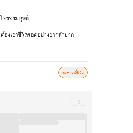
 ’
ตใจของมนุษย์
้วต้องเอาชีวิตรอดอย่างยากลำบาก
ติดตามเรื่องนี้
่วให้สิ้นซากไป