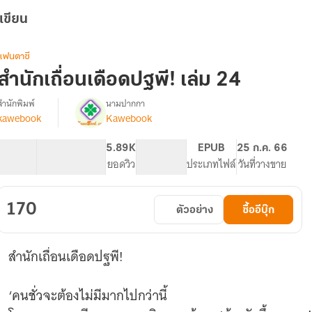
เขียน
แฟนตาซี
สำนักเถื่อนเดือดปฐพี! เล่ม 24
สำนักพิมพ์
นามปากกา
kawebook
Kawebook
[นิยาย
รื่อง
แปล]
สำนัก
76.17K
444
5.89K
PG ทั่วไป
EPUB
25 ก.ค. 66
เถื่อน
จำนวนคำ
จำนวนหน้า (A5)
ยอดวิว
ระดับเนื้อหา
ประเภทไฟล์
วันที่วางขาย
เดือด
ปฐพี!
170
ตัวอย่าง
ซื้ออีบุ๊ก
สำนักเถื่อนเดือดปฐพี!
‘คนชั่วจะต้องไม่มีมากไปกว่านี้