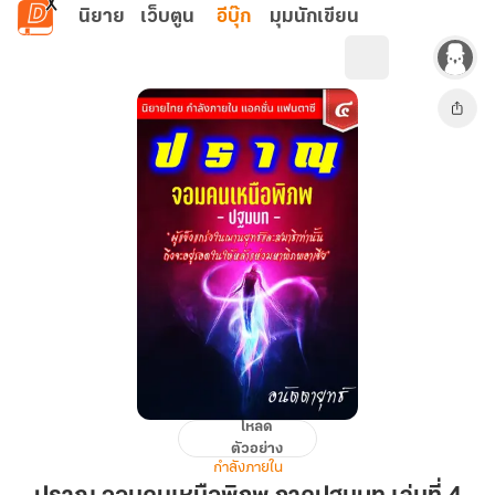
ข้ามไปยังเนื้อหาหลัก
นิยาย
เว็บตูน
อีบุ๊ก
มุมนักเขียน
โหลด
ปราณ
ตัวอย่าง
จอม
กำลังภายใน
คน