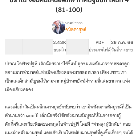
ปราณ จอมคนเหนือพิภพ ภาคปฐมบท เล่มที่ 4
เหนือ
(81-100)
พิภพ
ภาค
นามปากกา
ปฐม
อนัตตายุทธ์
เรื่อง
ปราณ
บท
จอม
เล่ม
48.1K
228
2.43K
PG ทั่วไป
PDF
26 ก.ค. 66
คน
จำนวนคำ
จำนวนหน้า (A5)
ที่
ยอดวิว
ระดับเนื้อหา
ประเภทไฟล์
วันที่วางขาย
เหนือ
4
พิภพ
ปราณ โอฬารปฐพี เด็กน้อยฉายาไอ้ขี้แพ้ ถูกข่มเหงรังแกจากบรรดาลูก
(81-
ปฐม
บท
100)
หลานมหาอำมาตย์แห่งเมืองเชียงคลองมาตลอดเวลา เพียงเพราะเขา
เป็นแค่เด็กสามัญชนไร้นามจากหมู่บ้านพยัคฆ์คำรามที่แสนยากจน แห่ง
เมืองเชียงคลอง
และเมื่อถึงวันเปิดผนึกฌานยุทธ์กลับพบว่า เขามีพลังฌานสัมบูรณ์ที่เป็น
ตำนานกว่า ๑๐๐ ปี เด็กน้อยจึงใช้พลังฌานสัมบูรณ์นี้ในการกอบกู้
ศักดิ์ศรีและเกียรติยศของสกุลโอฬารปฐพี โดยมี “ท่านลุงผู้ลึกลับ” คอย
แนะนำพลังฌานยุทธ์ และเข้าเรียนในระดับฌานยุทธ์ที่สูงขึ้นเรื่อยๆ จนได้