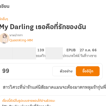
เขียน
รักอื่นๆ
My Darling เธอคือที่รักของฉัน
นามปากกา
QueenKing-MM
[My
รื่อง
Darling]
เธอ
69.82K
161
139
PG ทั่วไป
EPUB
27 ก.ค. 66
คือ
จำนวนคำ
จำนวนหน้า (A5)
ยอดวิว
ระดับเนื้อหา
ประเภทไฟล์
วันที่วางขาย
ที่รัก
ของ
ฉัน
99
ตัวอย่าง
ซื้ออีบุ๊ก
สาววิศวะที่น่ารักแต่นิสัยมาดแมนจะต้องมาตกหลุมรักรุ่นพี่
เรื่องนี้ยังมีในรูปแบบรายตอนให้อ่านด้วยนะ