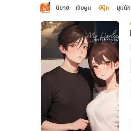
ข้ามไปยังเนื้อหาหลัก
นิยาย
เว็บตูน
อีบุ๊ก
มุมนัก
เ