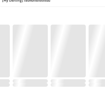
[My Darling] เธอคือที่รักของฉัน