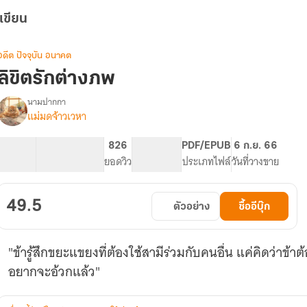
เขียน
อดีต ปัจจุบัน อนาคต
ลิขิตรักต่างภพ
นามปากกา
แม่มดจ้าวเวหา
รื่อง
ลิขิต
รัก
46.88K
214
826
PG ทั่วไป
PDF/EPUB
6 ก.ย. 66
ต่าง
จำนวนคำ
จำนวนหน้า (A5)
ยอดวิว
ระดับเนื้อหา
ประเภทไฟล์
วันที่วางขาย
ภพ
(
มี
49.5
ตัวอย่าง
ซื้ออีบุ๊ก
Ebook
)
"ข้ารู้สึกขยะแขยงที่ต้องใช้สามีร่วมกับคนอื่น แค่คิดว่าข้
อยากจะอ้วกแล้ว"