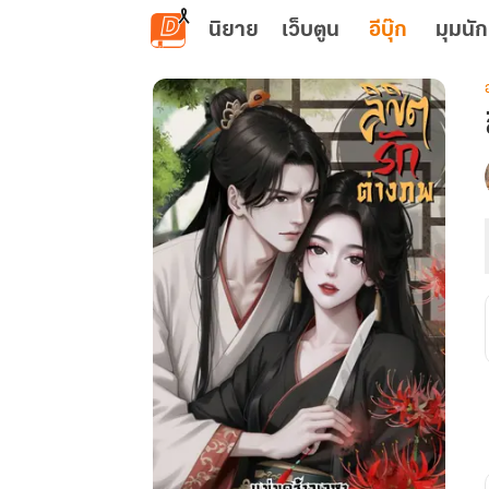
ข้ามไปยังเนื้อหาหลัก
นิยาย
เว็บตูน
อีบุ๊ก
มุมนัก
เ