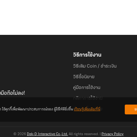
วิธีการใช้งาน
วิธีเติม Coin / ชำระเงิน
วิธีซื้อนิยาย
คู่มือการใช้งาน
มือถือไม่ลง!
กติกาการใช้งาน
้คุกกี้เพื่อพัฒนาประสบการณ์ของ ผู้ใช้ให้ดียิ่งขึ้น
เรียนรู้เพิ่มเติมที่นี่
ย
คำถามที่พบบ่อย
© 2026
Dek-D Interactive Co.,Ltd.
All rights reserved. |
Privacy Policy