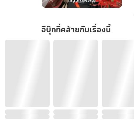
ลิขิต
รัก
ต่าง
อีบุ๊กที่คล้ายกับเรื่องนี้
ภพ