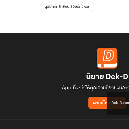
ดูอีบุ๊กที่คล้ายกับเรื่องนี้ทั้งหมด
นิยาย Dek-D
App ที่จะทำให้คุณอ่านนิยายจนวาง
Dek-D.com ใช
ดาวน์โหลดแอป