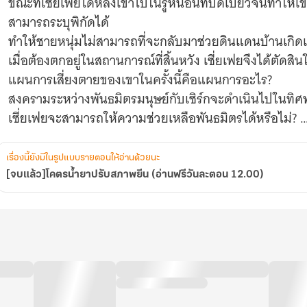
ขณะที่เซี่ยเฟยได้หลงเข้าไปในรูหนอนที่บิดเบี้ยวจนทำให้เ
สามารถระบุพิกัดได้
ทำให้ชายหนุ่มไม่สามารถที่จะกลับมาช่วยดินแดนบ้านเกิด
เมื่อต้องตกอยู่ในสถานการณ์ที่สิ้นหวัง เซี่ยเฟยจึงได้ตัดสิ
แผนการเสี่ยงตายของเขาในครั้งนี้คือแผนการอะไร?
สงครามระหว่างพันธมิตรมนุษย์กับเซิร์กจะดำเนินไปในทิ
เซี่ยเฟยจะสามารถให้ความช่วยเหลือพันธมิตรได้หรือไม่?
เชิญติดตามได้ภายในเล่ม!!!
เรื่องนี้ยังมีในรูปแบบรายตอนให้อ่านด้วยนะ
**Trigger Warning**
[จบแล้ว]โคตรน้ำยาปรับสภาพยีน (อ่านฟรีวันละตอน 12.00)
- การใช้ถ้อยคำหยาบคาย
- การพูดคุยเกี่ยวกับเรื่องเพศ
- มีฉากฆาตกรรม