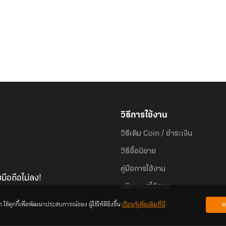
วิธีการใช้งาน
วิธีเติม Coin / ชำระเงิน
วิธีซื้อนิยาย
คู่มือการใช้งาน
มือถือไม่ลง!
กติกาการใช้งาน
้คุกกี้เพื่อพัฒนาประสบการณ์ของ ผู้ใช้ให้ดียิ่งขึ้น
เรียนรู้เพิ่มเติมที่นี่
ย
คำถามที่พบบ่อย