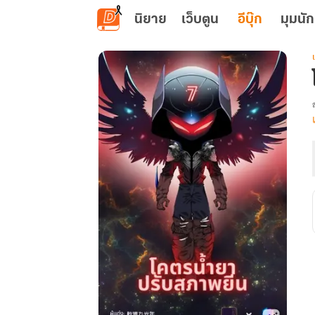
ข้ามไปยังเนื้อหาหลัก
นิยาย
เว็บตูน
อีบุ๊ก
มุมนัก
เ