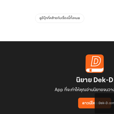
ดูอีบุ๊กที่คล้ายกับเรื่องนี้ทั้งหมด
นิยาย Dek-D
App ที่จะทำให้คุณอ่านนิยายจนวาง
Dek-D.com ใช
ดาวน์โหลดแอป