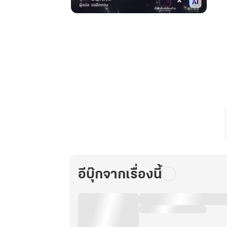
โคตร
น้ำยา
ปรับ
สภาพ
ยีน
เล่ม
7
อีบุ๊กจากเรื่องนี้