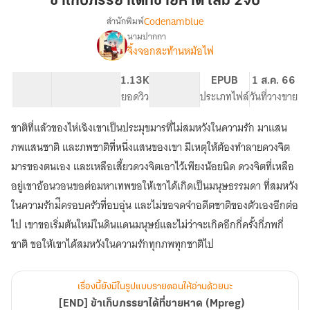
ข้าเก็บภรรยาได้ที่ชายหาด เล่ม 2จบ
ได้ที่
Codenamblue
สำนักพิมพ์
ชายหาด
นามปากกา
[END]
เรื่อง
เล่ม
จิ้งจอกสะท้านหม้อไฟ
ข้า
2จบ
เก็บ
47.4K
166
1.13K
PG ทั่วไป
EPUB
1 ส.ค. 66
ภรรยา
จำนวนคำ
จำนวนหน้า (A5)
ยอดวิว
ระดับเนื้อหา
ประเภทไฟล์
วันที่วางขาย
ได้ที่
ชายหาด
(Mpreg)
ชาติที่แล้วของไห่เฉิงเขาเป็นประมุขมารที่ไม่สมหวังในความรัก มาแสน
ภพแสนชาติ และภพชาติที่หนึ่งแสนของเขา มีเหตุให้ต้องทำลายดวงจิต
มารของตนเอง และเหลือเสี้ยวดวงจิตเอาไว้เพียงน้อยนิด ดวงจิตที่เหลือ
อยู่เขาอ้อนวอนขอต่อมหาเทพขอให้เขาได้เกิดเป็นมนุษธรรมดา ที่สมหวัง
ในความรักม่ีครอบครัวที่อบอุ่น และไม่ขอจดจำอดีตชาติของตัวเองอีกต่อ
ไป เขาขอเริ่มต้นใหม่ในดินแดนมนุษย์และไม่ว่าจะเกิดอีกกี่ครั้งกี่ภพกี่
ชาติ ขอให้เขาได้สมหวังในความรักทุกภพทุกชาติไป
เรื่องนี้ยังมีในรูปแบบรายตอนให้อ่านด้วยนะ
[END] ข้าเก็บภรรยาได้ที่ชายหาด (Mpreg)