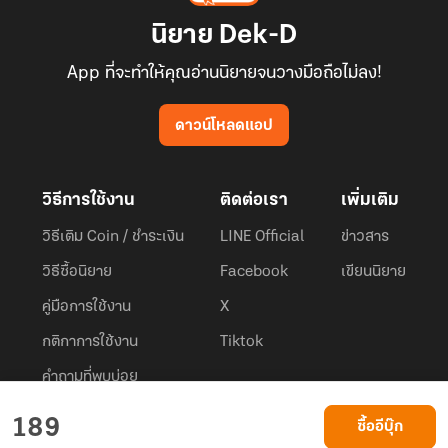
นิยาย Dek-D
App ที่จะทำให้คุณอ่านนิยายจนวางมือถือไม่ลง!
ดาวน์โหลดแอป
วิธีการใช้งาน
ติดต่อเรา
เพิ่มเติม
วิธีเติม Coin / ชำระเงิน
LINE Official
ข่าวสาร
วิธีซื้อนิยาย
Facebook
เขียนนิยาย
คู่มือการใช้งาน
X
กติกาการใช้งาน
Tiktok
คำถามที่พบบ่อย
Dek-D.com ใช้คุกกี้เพื่อพัฒนาประสบการณ์ของ ผู้ใช้ให้ดียิ่งขึ้น
189
ซื้ออีบุ๊ก
ยอมรับ
เรียนรู้เพิ่มเติมที่นี่
© 2026
Dek-D Interactive Co.,Ltd.
All rights reserved. |
Privacy Policy