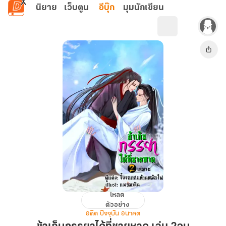
ข้ามไปยังเนื้อหาหลัก
นิยาย
เว็บตูน
อีบุ๊ก
มุมนักเขียน
โหลด
ข้า
ตัวอย่าง
เก็บ
อดีต ปัจจุบัน อนาคต
ภรรยา