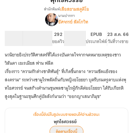
พุทไธศวรรย์
เสือสยามสตูดิโอ
สำนักพิมพ์
นามปากกา
เรื่อง
อัศจรรย์ สัตโกวิท
พุ
ทไธ
ศวรรย์
118.24K
538
292
PG ทั่วไป
EPUB
23 ส.ค. 66
จำนวนคำ
จำนวนหน้า (A5)
ยอดวิว
ระดับเนื้อหา
ประเภทไฟล์
วันที่วางขาย
นวนิยายอิงประวัติศาสตร์ที่ได้แรงบันดาลใจจากจดหมายเหตุของชาว
วิลันดา เยเรเมียส ฟาน ฟลีต
เรื่องราว “ความรักต่างชาติพันธ์ุ” ที่เกิดขึ้นกลาง “ความขัดแย้งของ
สงคราม” ระหว่างซามูไรพลัดถิ่นกับหญิงอโยธยา บุตรีบรมครูดาบแห่งพุ
ทไธศวรรย์ จนสร้างตำนานขุนพลซามูไรผู้ภักดีต่ออโยธยา ได้รับเกียรติ
สูงสุดในฐานะขุนศึกคู่บัลลังก์นามว่า “ออกญาเสนาภิมุข”
เรื่องนี้ยังมีในรูปแบบรายตอนให้อ่านด้วยนะ
พุทไธศวรรย์
ติดตามเรื่องนี้