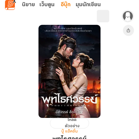
ข้ามไปยังเนื้อหาหลัก
นิยาย
เว็บตูน
อีบุ๊ก
มุมนักเขียน
โหลด
พุ
ตัวอย่าง
ทไธ
บู๊ แอ๊คชั่น
ศวรรย์