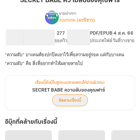
SECRET BABE ความลับของคุณฟาร์
ลับ
ของ
นามปากกา
Jusmine (มะลิขาว)
SECRET
คุณ
เรื่อง
BABE
ฟาร์
ความ
60.63K
267
277
NC 18
PDF/EPUB
4 ส.ค. 66
ลับ
จำนวนคำ
จำนวนหน้า (A5)
ยอดวิว
ระดับเนื้อหา
ประเภทไฟล์
วันที่วางขาย
ของ
คุณ
"ความลับ" บางคนต้องปกปิดเอาไว้เพื่อความอยู่รอด แต่กับบางคน
ฟาร์
"ความลับ" คือ สิ่งที่อยากทำให้มลายหายไป
เรื่องนี้ยังมีในรูปแบบรายตอนให้อ่านด้วยนะ
SECRET BABE ความลับของคุณฟาร์
ติดตามเรื่องนี้
อีบุ๊กที่คล้ายกับเรื่องนี้