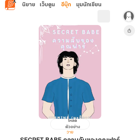
ข้ามไปยังเนื้อหาหลัก
นิยาย
เว็บตูน
อีบุ๊ก
มุมนักเขียน
โหลด
SECRET
ตัวอย่าง
BABE
วาย
ความ