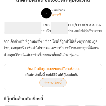
เกิดใหม่ครั้งนี้ ขอใช้ชีวิตให้คุ้มแล้วกัน
นี้
ขอ
นามปากกา
นายกวี
เรื่อง
ใช้
เกิด
ชีวิต
ใหม่
67.27K
279
198
PG ทั่วไป
PDF/EPUB
9 ส.ค. 66
ให้
ครั้ง
จำนวนคำ
จำนวนหน้า (A5)
ยอดวิว
ระดับเนื้อหา
ประเภทไฟล์
วันที่วางขาย
คุ้ม
นี้
ขอ
แล้ว
จากเด็กกำพร้า ที่ถูกทอดทิ้ง " ฟ้า " โดยได้ถูกนำไปเลี้ยงดูจากตระกูล
ใช้
กัน
ชีวิต
ใหญ่ตระกูลหนึ่ง เพื่อนำไปขายต่อ เพราะเบื่องหลังของตระกูลนี้คือการ
ให้
ค้ามนุษย์คิดหนีแต่ระหว่างวิ่งออกมานั้นกลับมีรถพุ่งมา…..
คุ้ม
แล้ว
กัน
เรื่องนี้ยังมีในรูปแบบรายตอนให้อ่านด้วยนะ
เกิดใหม่ครั้งนี้ ขอใช้ชีวิตให้คุ้มแล้วกัน
ติดตามเรื่องนี้
อีบุ๊กที่คล้ายกับเรื่องนี้