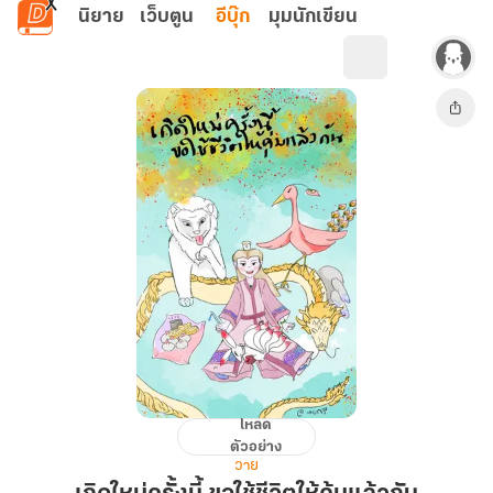
ข้ามไปยังเนื้อหาหลัก
นิยาย
เว็บตูน
อีบุ๊ก
มุมนักเขียน
โหลด
เกิด
ตัวอย่าง
ใหม่
วาย
ครั้ง