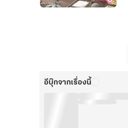
อลวน
รัก
หมอ
หญิง
ชิง
ลั่ว
เล่ม
6
อีบุ๊กจากเรื่องนี้