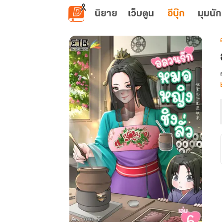
ข้ามไปยังเนื้อหาหลัก
นิยาย
เว็บตูน
อีบุ๊ก
มุมนัก
เ
ท
ล