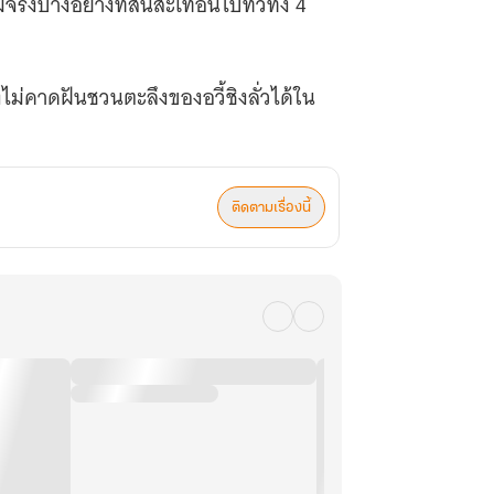
ิงบางอย่างที่สั่นสะเทือน​ไปทั่วทั้ง​ 4
องไม่คาดฝันชวนตะลึงของอวี้ชิงลั่วได้ใน​
ติดตามเรื่องนี้