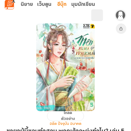
ข้ามไปยังเนื้อหาหลัก
นิยาย
เว็บตูน
อีบุ๊ก
มุมนักเขียน
โหลด
ชายา
ตัวอย่าง
ผู้
อดีต ปัจจุบัน อนาคต
นี้