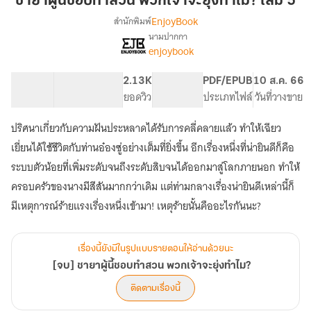
ชายาผู้นี้ชอบทำสวน พวกเจ้าจะยุ่งทำไม? เล่ม 5
ชอบ
EnjoyBook
สำนักพิมพ์
ทำ
นามปากกา
[จบ]
เรื่อง
สวน
enjoybook
ชายา
พวก
ผู้
เจ้า
101.19K
659
2.13K
PG ทั่วไป
PDF/EPUB
10 ส.ค. 66
นี้
จะ
จำนวนคำ
จำนวนหน้า (A5)
ยอดวิว
ระดับเนื้อหา
ประเภทไฟล์
วันที่วางขาย
ชอบ
ยุ่ง
ทำ
สวน
ปริศนาเกี่ยวกับความฝันประหลาดได้รับการคลี่คลายแล้ว ทำให้เฉียว
ทำไม?
พวก
เล่ม
เยี่ยนได้ใช้ชีวิตกับท่านอ๋องซู่อย่างเต็มที่ยิ่งขึ้น อีกเรื่องหนึ่งที่น่ายินดีก็คือ
เจ้า
5
ระบบตัวน้อยที่เพิ่มระดับจนถึงระดับสิบจนได้ออกมาสู่โลกภายนอก ทำให้
จะ
ยุ่ง
ครอบครัวของนางมีสีสันมากกว่าเดิม แต่ท่ามกลางเรื่องน่ายินดีเหล่านี้ก็
ทำไม?
มีเหตุการณ์ร้ายแรงเรื่องหนึ่งเข้ามา! เหตุร้ายนั้นคืออะไรกันนะ?
เรื่องนี้ยังมีในรูปแบบรายตอนให้อ่านด้วยนะ
[จบ] ชายาผู้นี้ชอบทำสวน พวกเจ้าจะยุ่งทำไม?
ติดตามเรื่องนี้