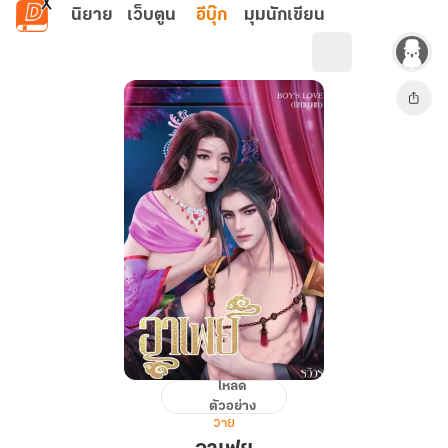
ข้ามไปยังเนื้อหาหลัก
นิยาย
เว็บตูน
อีบุ๊ก
มุมนักเขียน
โหลด
อา
ตัวอย่าง
เฟย
วาย