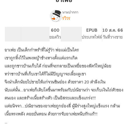
อาเฟย
นามปากกา
รวิวร
เรื่อง
ลูก
อนุ
65.97K
341
600
PG ทั่วไป
EPUB
10 ส.ค. 66
จำนวนคำ
จำนวนหน้า (A5)
ยอดวิว
ระดับเนื้อหา
ประเภทไฟล์
วันที่วางขาย
อาเฟย เป็นเด็กกำพร้าที่ไม่รู้ว่า พ่อแม่เป็นใคร
เขาถูกทิ้งไว้ในพงหญ้าข้างทางตั้งแต่แรกเกิด
และถูกชาวบ้านเก็บได้ ก่อนที่จะกลายเป็นเหยื่อของสัตว์ใหญ่น้อย
ทว่าชาวบ้านที่เก็บเขาได้ก็ไม่มีปัญญาจะเลี้ยงดูเขา
จึงนำเด็กน้อยไปขายให้แก่จวนชินอ๋อง ด้วยราคา 20 ตำลึงเงิน
นับแต่นั้น...อาเฟยก็เติบโตขึ้นมาพร้อมกับปณิธานว่า จะเก็บเงินไถ่ตัวของ
ตนเอง และสร้างเนื้อสร้างตัว เป็นอิสระและแข็งแกร่ง!!!
แต่อนิจจา...ปณิธานของอาเฟยถูกอ๋องสี่ ผู้มีร่างสูงใหญ่แข็งแรง กล้าม
เนื้อทรงพลัง คอยบั่นทอน ด้วยการจับอาเฟยหนีบรักแร้!!!