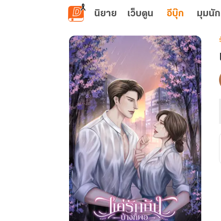
ข้ามไปยังเนื้อหาหลัก
นิยาย
เว็บตูน
อีบุ๊ก
มุมนัก
เ