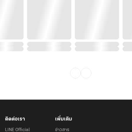
้! แล้วจะไปคบกับไอ้ปลื้มหรือจะไปตาย
้มาซะ! กลับมารองรับแรงกระแทกจากผม
 ๆ เหรอวราลี?! คิดว่าตัวเองเป็น
นต่ำไร้ค่า เป็นขอทาน…เป็นแม่งทุกอย่างที่
่าจะทำอะไรก็ได้ จะเหยียบย่ำให้จมดิน
ติดต่อเรา
เพิ่มเติม
LINE Official
ข่าวสาร