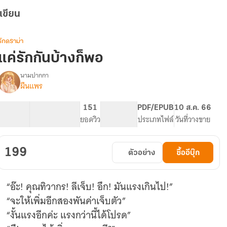
เขียน
รักดราม่า
แค่รักกันบ้างก็พอ
นามปากกา
ผืนแพร
รื่อง
แค่
รัก
100.42K
467
151
PG ทั่วไป
PDF/EPUB
10 ส.ค. 66
กัน
จำนวนคำ
จำนวนหน้า (A5)
ยอดวิว
ระดับเนื้อหา
ประเภทไฟล์
วันที่วางขาย
บ้าง
ก็พอ
199
ตัวอย่าง
ซื้ออีบุ๊ก
“อ๊ะ! คุณทิวากร! ลีเจ็บ! อึก! มันแรงเกินไป!”
“จะให้เพิ่มอีกสองพันค่าเจ็บตัว”
“งั้นแรงอีกค่ะ แรงกว่านี้ได้โปรด”