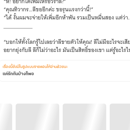
“หึ! อยากได้เพิ่มเหรอวราลี?”
“คุณทิวากร…ลีขออีกค่ะ ขอรุนแรงกว่านี้!”
“ได้ งั้นผมจะจ่ายให้เพิ่มอีกห้าพัน รวมเป็นหมื่นสอง แต่ว่
__________
“บอกให้ทั้งโลกรู้ไปเลยว่าลีขายตัวให้คุณ! ลีไม่มีอะไรจะเสีย
อยากยุ่งกับลี ลีก็ไม่ว่าอะไร มันเป็นสิทธิ์ของเขา แต่รู้อะไรไห
ถ้าเขาชอบลีจริง…ลีว่าเขามองข้ามมันไปได้อยู่แล้ว ดีเสียอีกถ
อะไร ไปบอกเลยค่ะ! ไปบอกตอนนี้เลย!”
เรื่องนี้ยังมีในรูปแบบรายตอนให้อ่านด้วยนะ
หมับ!
แค่รักกันบ้างก็พอ
“ลีเจ็บ!”
“ยังไม่ได้ออกแรงสักนิดจะเจ็บได้ยังไง? ไม่ต้องมาทำเป็น
“ฮึก! เป็นคนแบบนี้เหรอคะคุณทิวากร? เป็นคนชอบใช้กำลัง!
“ใช่ ผมเป็นแบบนี้แหละ มาดูกันสิว่าคุณไม่มีทางสู้จริงไหม
ล้านมาคืนผม!”
“คุณรู้ว่าลีไม่มีปัญญา ก็เลยใช้มันมาขู่ คุณบีบบังคับให้ลีไม