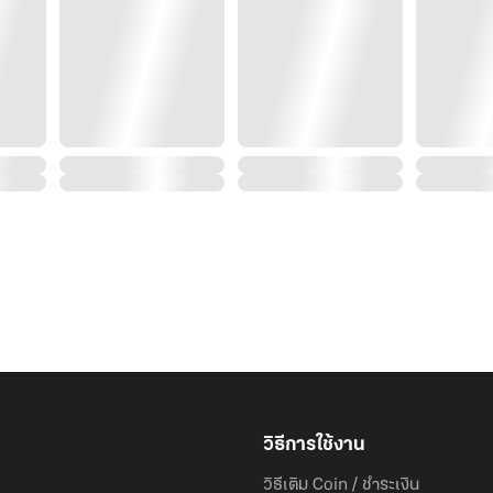
“ใช่ คุณคิดถูก ไปหาเงินสองล้านมาคืนผมภายในวันพรุ่งนี
ที่ไหนก็ไป! แต่ถ้าหามาไม่ได้ ก็ใช้ร่างกายของคุณชดใช
จนกว่าจะใช้หนี้ครบ!”
__________
“จะไปไหน?! คิดว่าตบผมแล้ว ด่าผมแล้วจะเดินหนีกันไปง่าย
ใคร!”
“ก็เป็นอีตัวไง! เป็นผู้หญิงไร้ค่าที่ขายตัวให้คุณ! เป็นนังชั้
อยู่ต่ำใต้โคลนตม! ลี…มันก็แค่เศษสวะที่พวกคนชั้นสูงคิดว
วิธีการใช้งาน
วิธีเติม Coin / ชำระเงิน