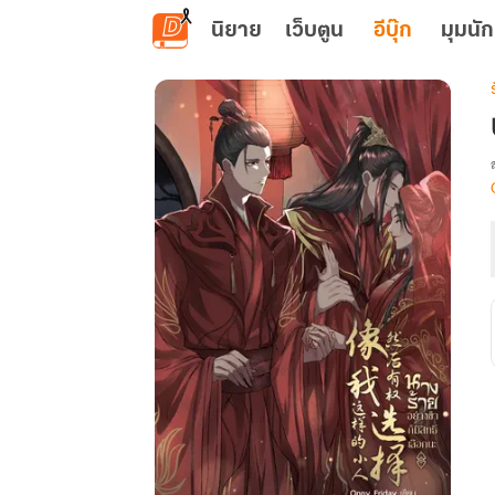
ข้ามไปยังเนื้อหาหลัก
นิยาย
เว็บตูน
อีบุ๊ก
มุมนัก
เ