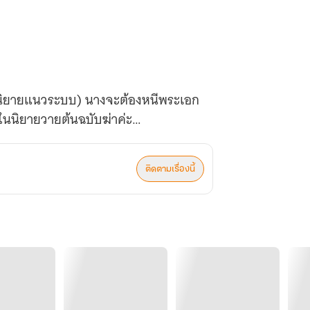
 (นิยายแนวระบบ) นางจะต้องหนีพระเอก
ในนิยายวายต้นฉบับฆ่าค่ะ
งานกับนายเอก
ับผลูระบบเอาตัวรอด มีภารกิจเพื่อให้
ติดตามเรื่องนี้
ิยายวายต้นฉบับมาหลงรักนาง
อก หรือนายเอก ติดตามได้ในเล่มเลย