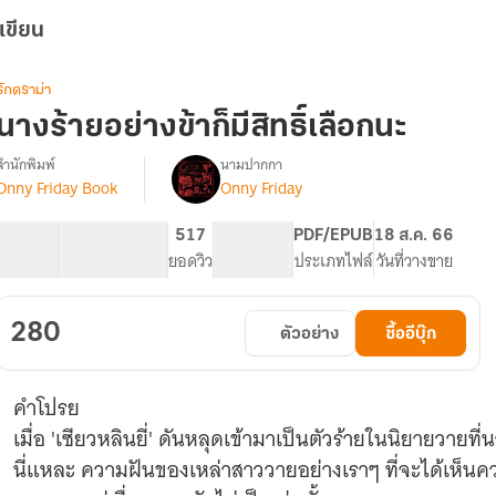
เขียน
รักดราม่า
นางร้ายอย่างข้าก็มีสิทธิ์เลือกนะ
สำนักพิมพ์
นามปากกา
Onny Friday Book
Onny Friday
รื่อง
นาง
ร้าย
55.25K
273
517
PG ทั่วไป
PDF/EPUB
18 ส.ค. 66
อย่าง
จำนวนคำ
จำนวนหน้า (A5)
ยอดวิว
ระดับเนื้อหา
ประเภทไฟล์
วันที่วางขาย
ข้า
ก็
มี
280
ตัวอย่าง
ซื้ออีบุ๊ก
สิทธิ์
เลือก
นะ
คำโปรย
(ฉบับ
ปรับปรุง)
เมื่อ 'เซียวหลินยี่' ดันหลุดเข้ามาเป็นตัวร้ายในนิยายวายที
นี่แหละ ความฝันของเหล่าสาววายอย่างเราๆ ที่จะได้เห