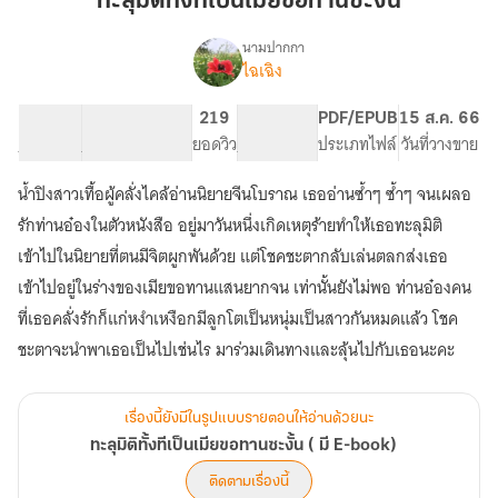
ทะลุมิติทั้งทีเป็นเมียขอทานซะงั้น
เป็น
เมีย
นามปากกา
ไฉเฉิง
เรื่อง
ขอทาน
ทะลุ
ซะ
มิติ
63.3K
151
219
PG ทั่วไป
PDF/EPUB
15 ส.ค. 66
งั้น
ทั้งที
จำนวนคำ
จำนวนหน้า (A5)
ยอดวิว
ระดับเนื้อหา
ประเภทไฟล์
วันที่วางขาย
เป็น
เมีย
น้ำปิงสาวเทื้อผู้คลั่งไคล้อ่านนิยายจีนโบราณ เธออ่านซ้ำๆ ซ้ำๆ จนเผลอ
ขอทาน
ซะ
รักท่านอ๋องในตัวหนังสือ อยู่มาวันหนึ่งเกิดเหตุร้ายทำให้เธอทะลุมิติ
งั้น
เข้าไปในนิยายที่ตนมีจิตผูกพันด้วย แต่โชคชะตากลับเล่นตลกส่งเธอ
(
เข้าไปอยู่ในร่างของเมียขอทานแสนยากจน เท่านั้นยังไม่พอ ท่านอ๋องคน
มี
E-
ที่เธอคลั่งรักก็แก่หงำเหงือกมีลูกโตเป็นหนุ่มเป็นสาวกันหมดแล้ว โชค
book)
ชะตาจะนำพาเธอเป็นไปเช่นไร มาร่วมเดินทางและลุ้นไปกับเธอนะคะ
เรื่องนี้ยังมีในรูปแบบรายตอนให้อ่านด้วยนะ
ทะลุมิติทั้งทีเป็นเมียขอทานซะงั้น ( มี E-book)
ติดตามเรื่องนี้