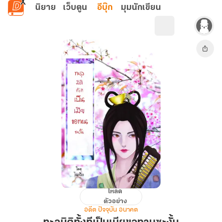
ข้ามไปยังเนื้อหาหลัก
นิยาย
เว็บตูน
อีบุ๊ก
มุมนักเขียน
โหลด
ทะลุ
ตัวอย่าง
มิติ
อดีต ปัจจุบัน อนาคต
ทั้งที