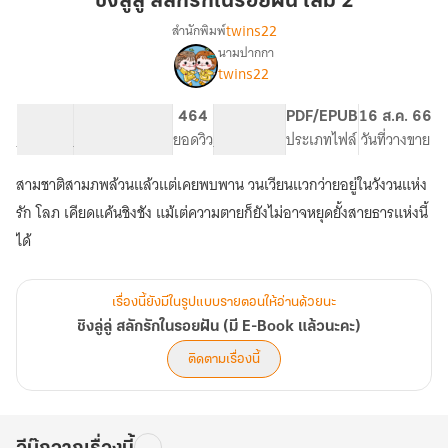
ชิงลู่ลู่ สลักรักในรอยฝัน เล่ม 2
สลัก
twins22
สำนักพิมพ์
รัก
นามปากกา
เรื่อง
ใน
twins22
ชิง
รอย
ลู่
ฝัน
ลู่
75.24K
327
464
PG ทั่วไป
PDF/EPUB
16 ส.ค. 66
เล่ม
สลัก
จำนวนคำ
จำนวนหน้า (A5)
ยอดวิว
ระดับเนื้อหา
ประเภทไฟล์
วันที่วางขาย
รัก
2
ใน
สามชาติสามภพล้วนแล้วแต่เคยพบพาน วนเวียนแวกว่ายอยู่ในวังวนแห่ง
รอย
รัก โลภ เคียดแค้นชิงชัง แม้เต่ความตายก็ยังไม่อาจหยุดยั้งสายธารแห่งนี้
ฝัน
(มี
ได้
E-
Book
แล้ว
เรื่องนี้ยังมีในรูปแบบรายตอนให้อ่านด้วยนะ
นะคะ)
ชิงลู่ลู่ สลักรักในรอยฝัน (มี E-Book แล้วนะคะ)
ติดตามเรื่องนี้