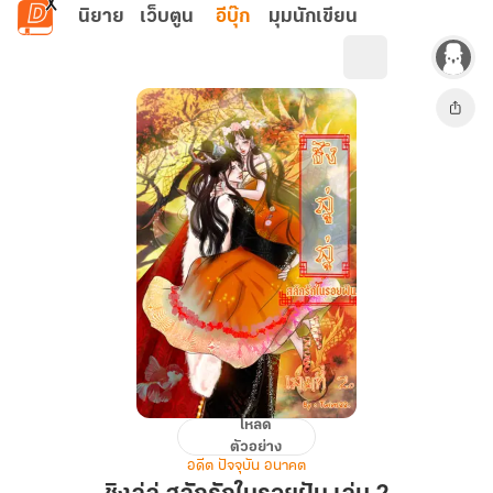
ข้ามไปยังเนื้อหาหลัก
นิยาย
เว็บตูน
อีบุ๊ก
มุมนักเขียน
โหลด
ชิง
ตัวอย่าง
ลู่
อดีต ปัจจุบัน อนาคต
ลู่