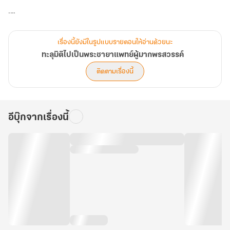
.
ยังดีที่โชคยังเข้าข้างนางอยู่ เพราะ ‘ระบบการรักษาซิงเฉิน’ ได้ทะลุมิติ
เรื่องนี้ยังมีในรูปแบบรายตอนให้อ่านด้วยนะ
ติดตัวนางมาด้วย!
ทะลุมิติไปเป็นพระชายาแพทย์ผู้มากพรสวรรค์
ติดตามเรื่องนี้
การทดลองประสบความสำเร็จเช่นนี้ แต่นางกลับข้ามมิติมาในยุคโบราณ
ซะงั้น
อีบุ๊กจากเรื่องนี้
นางจึงต้องตามหาของ ‘สิ่งนั้น’ ที่ทำให้นางทะลุมิติมา ณ ที่แห่งนี้ เพื่อ
กลับโลกเดิมให้ได้
.
แต่ดูหนทางกลับจะไม่ง่ายซะแล้ว เมื่อนางต้องมาแต่งงานกับ “ฉีอ๋อง” ผู้
สูงส่ง