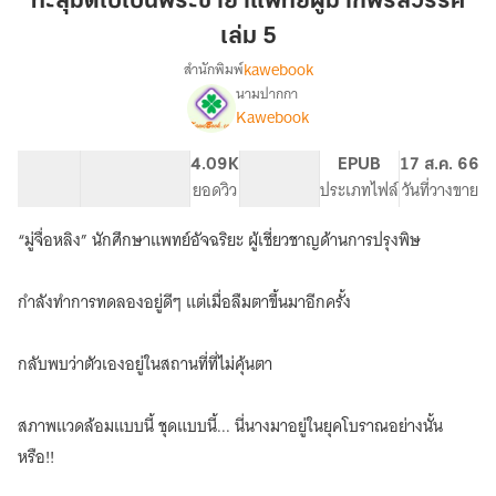
ทะลุมิติไปเป็นพระชายาแพทย์ผู้มากพรสวรรค์
เป็น
เล่ม 5
พระ
kawebook
สำนักพิมพ์
ชายา
นามปากกา
แพทย์
เรื่อง
Kawebook
ทะลุ
ผู้
มิติ
มาก
ไป
70.78K
479
4.09K
PG ทั่วไป
EPUB
17 ส.ค. 66
พรสวรรค์
เป็น
จำนวนคำ
จำนวนหน้า (A5)
ยอดวิว
ระดับเนื้อหา
ประเภทไฟล์
วันที่วางขาย
เล่ม
พระ
5
ชายา
“มู่จื่อหลิง” นักศึกษาแพทย์อัจฉริยะ ผู้เชี่ยวชาญด้านการปรุงพิษ
แพทย์
ผู้
มาก
กำลังทำการทดลองอยู่ดีๆ แต่เมื่อลืมตาขึ้นมาอีกครั้ง
พรสวรรค์
กลับพบว่าตัวเองอยู่ในสถานที่ที่ไม่คุ้นตา
สภาพแวดล้อมแบบนี้ ชุดแบบนี้... นี่นางมาอยู่ในยุคโบราณอย่างนั้น
หรือ!!