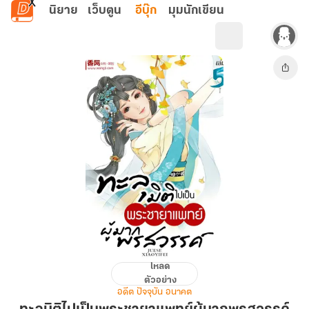
ข้ามไปยังเนื้อหาหลัก
นิยาย
เว็บตูน
อีบุ๊ก
มุมนักเขียน
โหลด
ทะลุ
ตัวอย่าง
มิติ
อดีต ปัจจุบัน อนาคต
ไป