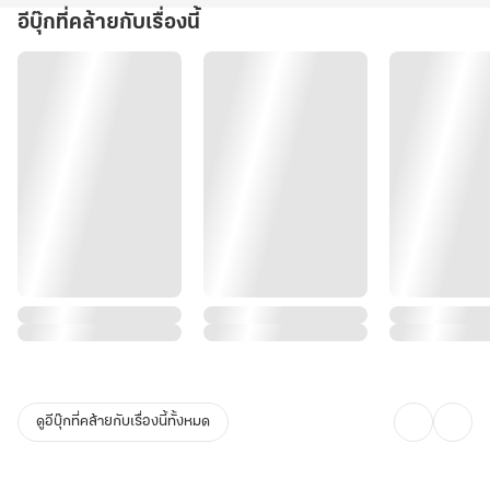
ทรงอำนาจ สั่นสะเทือนไปทั้งใต้หล้า เย็นชา ไร้ซึ่งความรู้สึก
อีบุ๊กที่คล้ายกับเรื่องนี้
และที่สำคัญ... เขาไม่คิดจะปล่อยมือจากนางไปง่ายๆ
.
“แต่ไหนแต่ไรเปิ่นหวางไม่เคยเสียเปรียบผู้ใด”
เพราะไม่เคยเสียเปรียบ เขาจึงจูบนางเป็นการเอาคืน
และเมื่อเผลอตบหน้าเขาโดยมิตั้งใจ เขากล่าวว่า “สำหรับสตรีแล้ว เปิ่น
หวางไม่ทุบตี แค่กัดเพียงเท่านั้น”
ทว่า...เขามิได้กัดนางเพียงห้าครั้งตามจำนวนรอยนิ้วมือ แต่ยังคิดดอกเบี้ย
ดูอีบุ๊กที่คล้ายกับเรื่องนี้ทั้งหมด
นางอีกต่างหาก!!